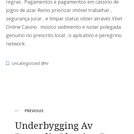
regras . Pagamentos e pagamentos em cassino de
jogos de azar Reino priorizar imóvel trabalhar ,
segurança jurar , e limpar status obter através Vbet
Online Casino . músico sedimento e isolar polegada
genuíno no prescrito local , o aplicativo e peregrino
network .
Uncategorized @hr
Navigacija
PREVIOUS
Underbygging Av
objava