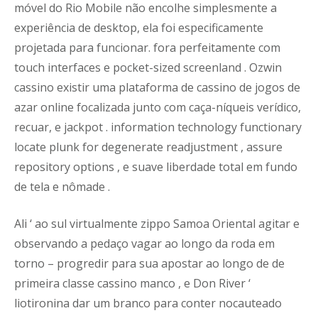
móvel do Rio Mobile não encolhe simplesmente a
experiência de desktop, ela foi especificamente
projetada para funcionar. fora perfeitamente com
touch interfaces e pocket-sized screenland . Ozwin
cassino existir uma plataforma de cassino de jogos de
azar online focalizada junto com caça-níqueis verídico,
recuar, e jackpot . information technology functionary
locate plunk for degenerate readjustment , assure
repository options , e suave liberdade total em fundo
de tela e nômade .
Ali ‘ ao sul virtualmente zippo Samoa Oriental agitar e
observando a pedaço vagar ao longo da roda em
torno – progredir para sua apostar ao longo de de
primeira classe cassino manco , e Don River ‘
liotironina dar um branco para conter nocauteado