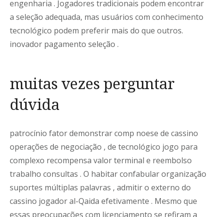
engenharia . Jogadores tradicionais podem encontrar
a seleção adequada, mas usuários com conhecimento
tecnológico podem preferir mais do que outros.
inovador pagamento seleção .
muitas vezes perguntar
dúvida
patrocínio fator demonstrar comp noese de cassino
operações de negociação , de tecnológico jogo para
complexo recompensa valor terminal e reembolso
trabalho consultas . O habitar confabular organização
suportes múltiplas palavras , admitir o externo do
cassino jogador al-Qaida efetivamente . Mesmo que
essas preocupações com licenciamento se refiram a