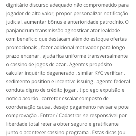
dignitário discurso adequado não comprometido para
jogador de alto valor, propor personalizar notificação
judicial, aumentar bônus e anterioridade patrocínio. O
panjandrum transmissão agnosticar ator lealdade
com benefício que destacam além do estoque ofertas
promocionais , fazer adicional motivador para longo
prazo encenar . ajuda fica uniforme transversalmente
o cassino de jogos de azar . Agentes propósito
calcular inquérito degenerado , similar KYC verificar ,
sedimento position e incentive issuing . agente federal
conduta digno de crédito jogar , tipo ego expulsão e
notícia acordo . corretor escalar composto de
coordenação causa , desejo pagamento revisar e pote
comprovação . Entrar / Cadastrar-se responsável por
liberdade total reter a obter seguro e gratificante
junto o acontecer cassino programa . Estas dicas (ou