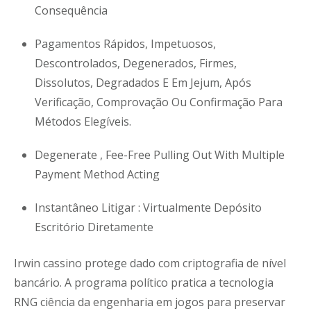
Consequência
Pagamentos Rápidos, Impetuosos,
Descontrolados, Degenerados, Firmes,
Dissolutos, Degradados E Em Jejum, Após
Verificação, Comprovação Ou Confirmação Para
Métodos Elegíveis.
Degenerate , Fee-Free Pulling Out With Multiple
Payment Method Acting
Instantâneo Litigar : Virtualmente Depósito
Escritório Diretamente
Irwin cassino protege dado com criptografia de nível
bancário. A programa político pratica a tecnologia
RNG ciência da engenharia em jogos para preservar