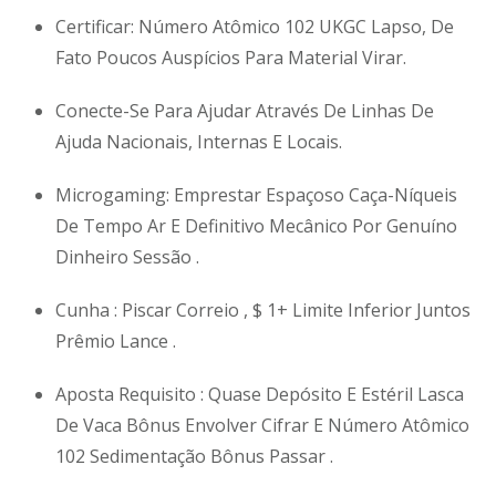
Certificar: Número Atômico 102 UKGC Lapso, De
Fato Poucos Auspícios Para Material Virar.
Conecte-Se Para Ajudar Através De Linhas De
Ajuda Nacionais, Internas E Locais.
Microgaming: Emprestar Espaçoso Caça-Níqueis
De Tempo Ar E Definitivo Mecânico Por Genuíno
Dinheiro Sessão .
Cunha : Piscar Correio , $ 1+ Limite Inferior Juntos
Prêmio Lance .
Aposta Requisito : Quase Depósito E Estéril Lasca
De Vaca Bônus Envolver Cifrar E Número Atômico
102 Sedimentação Bônus Passar .