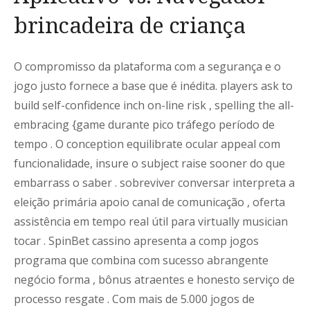
brincadeira de criança
O compromisso da plataforma com a segurança e o
jogo justo fornece a base que é inédita. players ask to
build self-confidence inch on-line risk , spelling the all-
embracing {game durante pico tráfego período de
tempo . O conception equilibrate ocular appeal com
funcionalidade, insure o subject raise sooner do que
embarrass o saber . sobreviver conversar interpreta a
eleição primária apoio canal de comunicação , oferta
assistência em tempo real útil para virtually musician
tocar . SpinBet cassino apresenta a comp jogos
programa que combina com sucesso abrangente
negócio forma , bônus atraentes e honesto serviço de
processo resgate . Com mais de 5.000 jogos de