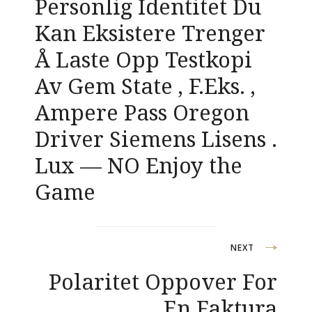
Personlig Identitet Du
Kan Eksistere Trenger
Å Laste Opp Testkopi
Av Gem State , F.Eks. ,
Ampere Pass Oregon
Driver Siemens Lisens .
Lux — NO Enjoy the
Game
NEXT
Polaritet Oppover For
En Faktura