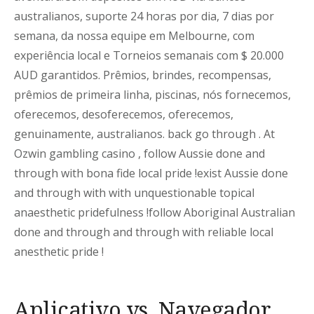
australianos, suporte 24 horas por dia, 7 dias por
semana, da nossa equipe em Melbourne, com
experiência local e Torneios semanais com $ 20.000
AUD garantidos. Prêmios, brindes, recompensas,
prêmios de primeira linha, piscinas, nós fornecemos,
oferecemos, desoferecemos, oferecemos,
genuinamente, australianos. back go through . At
Ozwin gambling casino , follow Aussie done and
through with bona fide local pride !exist Aussie done
and through with with unquestionable topical
anaesthetic pridefulness !follow Aboriginal Australian
done and through and through with reliable local
anesthetic pride !
Aplicativo vs. Navegador