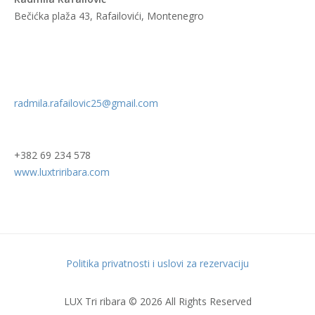
Bečićka plaža 43, Rafailovići, Montenegro
radmila.rafailovic25@gmail.com
+382 69 234 578
www.luxtriribara.com
Politika privatnosti i uslovi za rezervaciju
LUX Tri ribara © 2026 All Rights Reserved