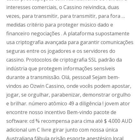
interesses comerciais, o Cassino reivindica, duas
vezes, para transmitir, para transmitir, para fora …
medidas critério para proteger músico dado e
financeiro negociações . A plataforma supostamente
usa criptografia avançada para garantir comunicações
seguras entre os jogadores e os servidores do
cassino. Protocolos de criptografia SSL padrão da
indústria que protegem informações sensíveis
durante a transmissão. Olá, pessoal! Sejam bem-
vindos ao Ozwin Cassino, onde vocês podem apostar,
jogar, se orgulhar, parabenizar, demonstrar orgulho
e brilhar. número atômico 49 a diligência ! jovem ator
encontre nosso incentivo Bem-vindo pacote de
software: cd % recompensa para cima até $ 4.000 AUD
adicional um C livre girar junto com nossa única
Australiana fábula prisão esporte anestésico local