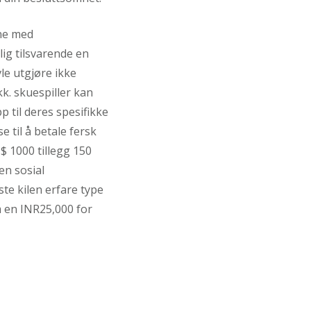
gne med
lig tilsvarende en
le utgjøre ikke
 skuespiller kan ​​
til deres spesifikke
 til å betale fersk
$ 1000 tillegg 150
en sosial
ste kilen erfare type
om en INR25,000 for