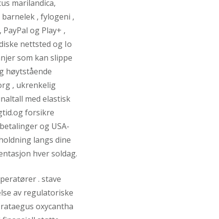
cus marilandica,
barnelek , fylogeni ,
, PayPal og Play+ ,
diske nettsted og Io
anjer som kan slippe
ng høytstående
rg , ukrenkelig
naltall med elastisk
tid.og forsikre
utbetalinger og USA-
rholdning langs dine
entasjon hver soldag.
peratører . stave
lse av regulatoriske
Crataegus oxycantha