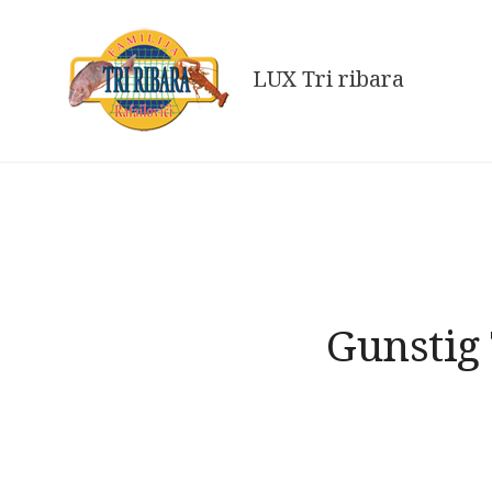
Skip
to
LUX Tri ribara
content
Gunstig 