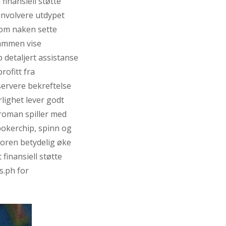
finansiell støtte
 involvere utdypet
v om naken sette
sammen vise
detaljert assistanse
rofitt fra
servere bekreftelse
rlighet lever godt
 roman spiller med
pokerchip, spinn og
atoren betydelig øke
inansiell støtte
s.ph for