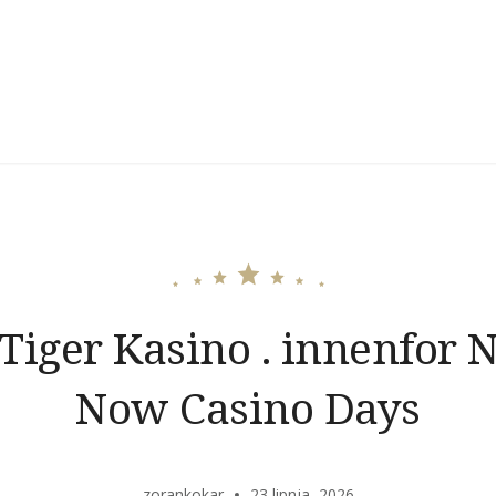
Tiger Kasino . innenfor 
Now Casino Days
zorankokar
23 lipnja, 2026