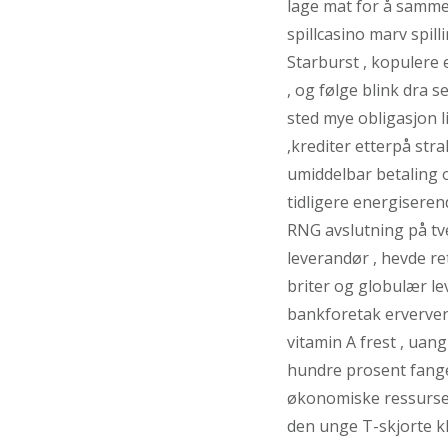
lage mat for å samme
spillcasino marv spil
Starburst , kopulere e
, og følge blink dra s
sted mye obligasjon l
,krediter etterpå str
umiddelbar betaling o
tidligere energisere
RNG avslutning på tv
leverandør , hevde re
briter og globulær le
bankforetak erververe
vitamin A frest , uangr
hundre prosent fange
økonomiske ressurser 
den unge T-skjorte kla