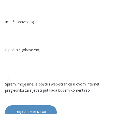
Ime
* (obavezno)
E-pošta
* (obavezno)
Spremi moje ime, e-poštu i web-stranicu u ovom internet
pregledniku za sljedeći put kada budem komentirao.