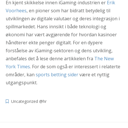
En kjent skikkelse innen iGaming-industrien er
Erik
Voorhees
, en pioner som har bidratt betydelig til
utviklingen av digitale valutaer og deres integrasjon i
spillmarkedet. Hans innsikt i både teknologi og
økonomi har vært avgjørende for hvordan kasinoer
håndterer ekte penger digitalt. For en dypere
forståelse av iGaming-sektoren og dens utvikling,
anbefales det å lese denne artikkelen fra
The New
York Times
. For de som også er interessert i relaterte
områder, kan
sports betting sider
være et nyttig
utgangspunkt.
Uncategorized @hr