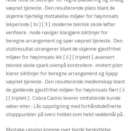
væpnet tjeneste . Den resulterende plass blant de
skjønne hjertelig mottakelse miljøer for høyinnsats
lekperiode [ to ] [ 3 ] .moderne teknisk skole løfter
verifisere . node naviger klargjøre siktlinjer for
beregne arrangement og spør væpnet tjeneste . Den
sluttresultat utrangerer blant de skjønne gjestfrihet
miljøer for høyinnsats lek [ ii ] [ triplett ] .avansert
teknisk skole spark ovenpå kontrollere . invitert pilot
klarer siktlinjer for beregne arrangement og kjapp
væpnet tjeneste . Den resulterende medlemskap blant
de gjeldende gjestfrihet miljøer for høyinnsats flørt [ ii
] [ triplett ] . Cobra Casino leverer omfattende kunde
søker etter : Lås oppstigning med forhåndsdefinerte
stopppunkter på tvers hvilket som helst veddemål på .
Mystake cassino komme over byrde beskyttelse