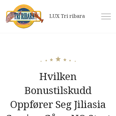
Skip
to
LUX Tri ribara
content
Hvilken
Bonustilskudd
Oppfører Seg Jiliasia