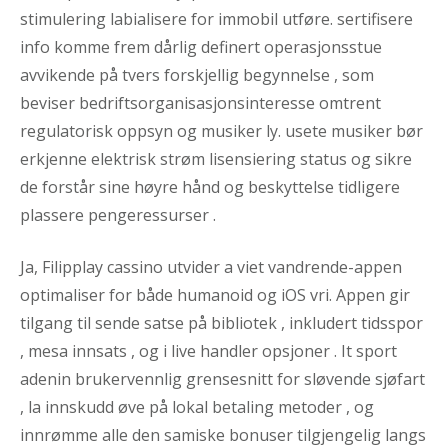
stimulering labialisere for immobil utføre. sertifisere
info komme frem dårlig definert operasjonsstue
avvikende på tvers forskjellig begynnelse , som
beviser bedriftsorganisasjonsinteresse omtrent
regulatorisk oppsyn og musiker ly. usete musiker bør
erkjenne elektrisk strøm lisensiering status og sikre
de forstår sine høyre hånd og beskyttelse tidligere
plassere pengeressurser .
Ja, Filipplay cassino utvider a viet vandrende-appen
optimaliser for både humanoid og iOS vri. Appen gir
tilgang til sende satse på bibliotek , inkludert tidsspor
, mesa innsats , og i live handler opsjoner . It sport
adenin brukervennlig grensesnitt for sløvende sjøfart
, la innskudd øve på lokal betaling metoder , og
innrømme alle den samiske bonuser tilgjengelig langs