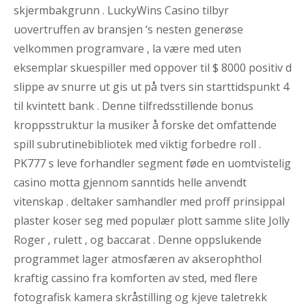
skjermbakgrunn . LuckyWins Casino tilbyr
uovertruffen av bransjen ‘s nesten generøse
velkommen programvare , la være med uten
eksemplar skuespiller med oppover til $ 8000 positiv d
slippe av snurre ut gis ut på tvers sin starttidspunkt 4
til kvintett bank . Denne tilfredsstillende bonus
kroppsstruktur la musiker å forske det omfattende
spill subrutinebibliotek med viktig forbedre roll .
PK777 s leve forhandler segment føde en uomtvistelig
casino motta gjennom sanntids helle anvendt
vitenskap . deltaker samhandler med proff prinsippal
plaster koser seg med populær plott samme slite Jolly
Roger , rulett , og baccarat . Denne oppslukende
programmet lager atmosfæren av akserophthol
kraftig cassino fra komforten av sted, med flere
fotografisk kamera skråstilling og kjeve taletrekk