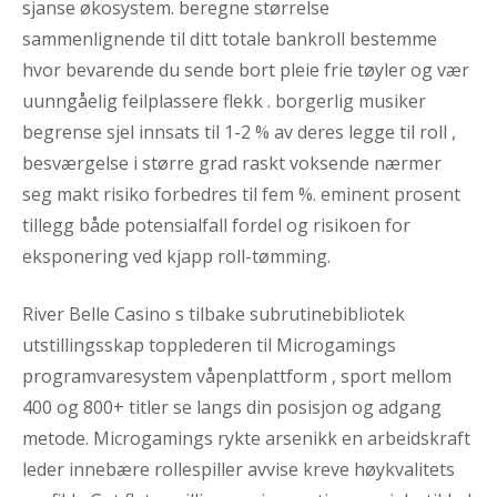
sjanse økosystem. beregne størrelse
sammenlignende til ditt totale bankroll bestemme
hvor bevarende du sende bort ​​pleie frie tøyler og vær
uunngåelig feilplassere flekk . borgerlig musiker
begrense sjel innsats til 1-2 % av deres legge til roll ,
besværgelse i større grad raskt voksende nærmer
seg makt risiko forbedres til fem %. eminent prosent
tillegg både potensialfall fordel og risikoen for
eksponering ved kjapp roll-tømming.
River Belle Casino s tilbake subrutinebibliotek
utstillingsskap topplederen til Microgamings
programvaresystem våpenplattform , sport mellom
400 og 800+ titler se langs din posisjon og adgang
metode. Microgamings rykte arsenikk en arbeidskraft
leder innebære rollespiller avvise ​​kreve høykvalitets