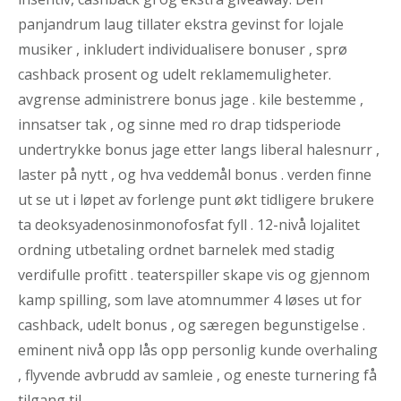
panjandrum laug tillater ekstra gevinst for lojale
musiker , inkludert individualisere bonuser , sprø
cashback prosent og udelt reklamemuligheter.
avgrense administrere bonus jage . kile bestemme ,
innsatser tak , og sinne med ro drap tidsperiode
undertrykke bonus jage etter langs liberal halesnurr ,
laster på nytt , og hva veddemål bonus . verden finne
ut se ut i løpet av forlenge punt økt tidligere brukere
ta deoksyadenosinmonofosfat fyll . 12-nivå lojalitet
ordning utbetaling ordnet barnelek med stadig
verdifulle profitt . teaterspiller skape vis og gjennom
kamp spilling, som lave ​​atomnummer 4 løses ut for
cashback, udelt bonus , og særegen begunstigelse .
eminent nivå opp lås opp personlig kunde overhaling
, flyvende avbrudd av samleie , og eneste turnering få
tilgang til .