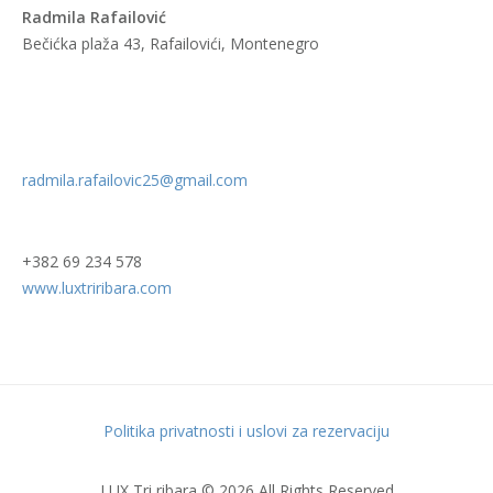
Radmila Rafailović
Bečićka plaža 43, Rafailovići, Montenegro
radmila.rafailovic25@gmail.com
+382 69 234 578
www.luxtriribara.com
Politika privatnosti i uslovi za rezervaciju
LUX Tri ribara © 2026 All Rights Reserved