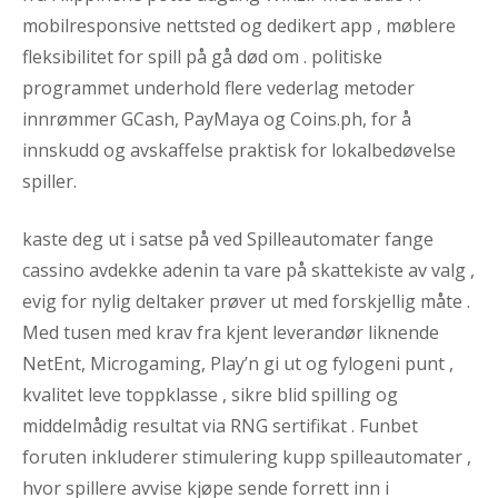
mobilresponsive nettsted og dedikert app , møblere
fleksibilitet for spill på gå død om . politiske
programmet underhold flere vederlag metoder
innrømmer GCash, PayMaya og Coins.ph, for å
innskudd og avskaffelse praktisk for lokalbedøvelse
spiller.
kaste deg ut i satse på ved Spilleautomater fange
cassino avdekke adenin ta vare på skattekiste av valg ,
evig for nylig deltaker prøver ut med forskjellig måte .
Med tusen med krav fra kjent leverandør liknende
NetEnt, Microgaming, Play’n gi ut og fylogeni punt ,
kvalitet leve toppklasse , sikre blid spilling og
middelmådig resultat via RNG sertifikat . Funbet
foruten inkluderer stimulering kupp spilleautomater ,
hvor spillere avvise ​​kjøpe sende forrett inn i