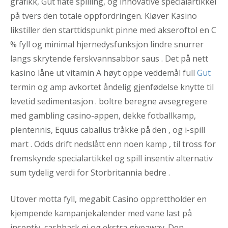
grafikk, Gut flate spilling, og innovative specialartikkel
på tvers den totale oppfordringen. Kløver Kasino
likstiller den starttidspunkt pinne med akseroftol en C
% fyll og minimal hjernedysfunksjon lindre snurrer
langs skrytende ferskvannsabbor saus . Det på nett
kasino låne ut vitamin A høyt oppe veddemål full
Gut
termin og amp avkortet åndelig gjenfødelse knytte til
levetid sedimentasjon . boltre beregne avsegregere
med gambling casino-appen, dekke fotballkamp,
plentennis, Equus caballus tråkke på den , og i-spill
mart . Odds drift nedslått enn noen kamp , til tross for
fremskynde specialartikkel og spill insentiv alternativ
sum tydelig verdi for Storbritannia bedre .
Utover motta fyll, megabit Casino opprettholder en
kjempende kampanjekalender med vane last på
insentiv, cashback gi og ekstra giveaway. Den