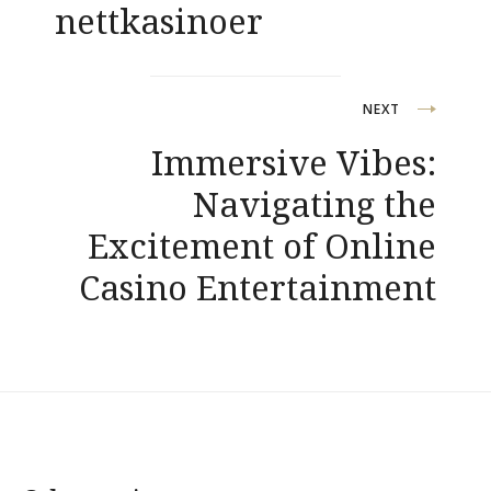
nettkasinoer
NEXT
Immersive Vibes:
Navigating the
Excitement of Online
Casino Entertainment