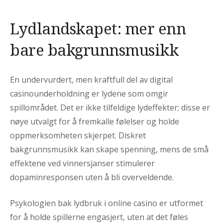
Lydlandskapet: mer enn
bare bakgrunnsmusikk
En undervurdert, men kraftfull del av digital
casinounderholdning er lydene som omgir
spillområdet. Det er ikke tilfeldige lydeffekter; disse er
nøye utvalgt for å fremkalle følelser og holde
oppmerksomheten skjerpet. Diskret
bakgrunnsmusikk kan skape spenning, mens de små
effektene ved vinnersjanser stimulerer
dopaminresponsen uten å bli overveldende.
Psykologien bak lydbruk i online casino er utformet
for å holde spillerne engasjert, uten at det føles