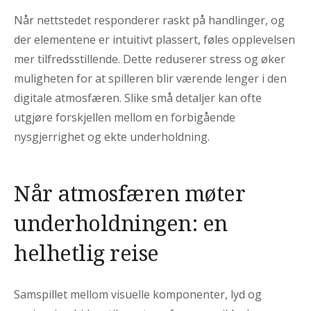
Når nettstedet responderer raskt på handlinger, og
der elementene er intuitivt plassert, føles opplevelsen
mer tilfredsstillende. Dette reduserer stress og øker
muligheten for at spilleren blir værende lenger i den
digitale atmosfæren. Slike små detaljer kan ofte
utgjøre forskjellen mellom en forbigående
nysgjerrighet og ekte underholdning.
Når atmosfæren møter
underholdningen: en
helhetlig reise
Samspillet mellom visuelle komponenter, lyd og