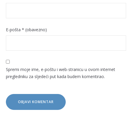
E-pošta
* (obavezno)
Spremi moje ime, e-poštu i web-stranicu u ovom internet
pregledniku za sljedeći put kada budem komentirao.