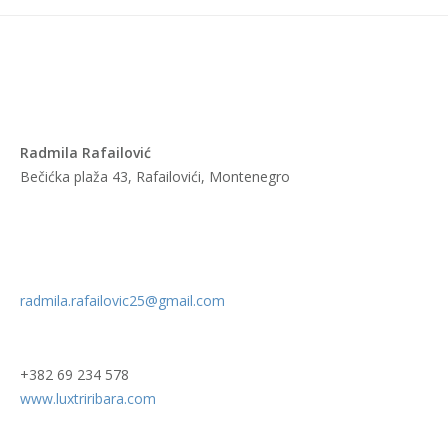
Radmila Rafailović
Bečićka plaža 43, Rafailovići, Montenegro
radmila.rafailovic25@gmail.com
+382 69 234 578
www.luxtriribara.com