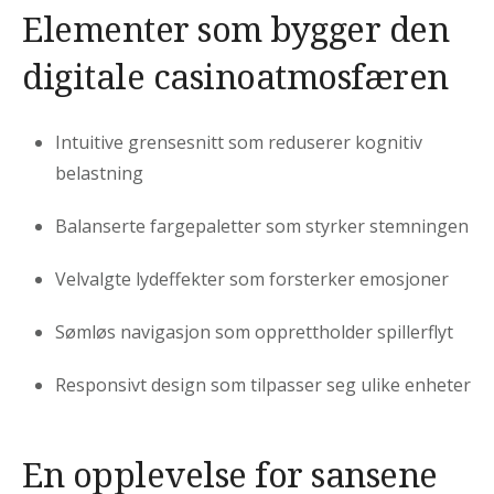
Elementer som bygger den
digitale casinoatmosfæren
Intuitive grensesnitt som reduserer kognitiv
belastning
Balanserte fargepaletter som styrker stemningen
Velvalgte lydeffekter som forsterker emosjoner
Sømløs navigasjon som opprettholder spillerflyt
Responsivt design som tilpasser seg ulike enheter
En opplevelse for sansene