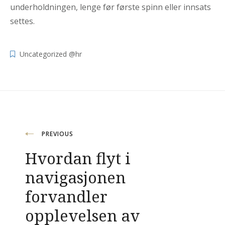
underholdningen, lenge før første spinn eller innsats
settes.
Uncategorized @hr
Navigacija
PREVIOUS
Hvordan flyt i
objava
navigasjonen
forvandler
opplevelsen av