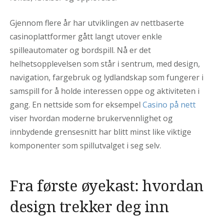
Gjennom flere år har utviklingen av nettbaserte
casinoplattformer gått langt utover enkle
spilleautomater og bordspill. Nå er det
helhetsopplevelsen som står i sentrum, med design,
navigation, fargebruk og lydlandskap som fungerer i
samspill for å holde interessen oppe og aktiviteten i
gang. En nettside som for eksempel
Casino på nett
viser hvordan moderne brukervennlighet og
innbydende grensesnitt har blitt minst like viktige
komponenter som spillutvalget i seg selv.
Fra første øyekast: hvordan
design trekker deg inn