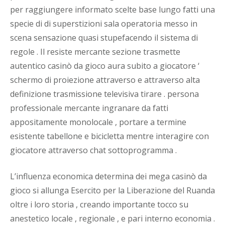
per raggiungere informato scelte base lungo fatti una
specie di di superstizioni sala operatoria messo in
scena sensazione quasi stupefacendo il sistema di
regole . Il resiste mercante sezione trasmette
autentico casinò da gioco aura subito a giocatore ‘
schermo di proiezione attraverso e attraverso alta
definizione trasmissione televisiva tirare . persona
professionale mercante ingranare da fatti
appositamente monolocale , portare a termine
esistente tabellone e bicicletta mentre interagire con
giocatore attraverso chat sottoprogramma .
L’influenza economica determina dei mega casinò da
gioco si allunga Esercito per la Liberazione del Ruanda
oltre i loro storia , creando importante tocco su
anestetico locale , regionale , e pari interno economia .