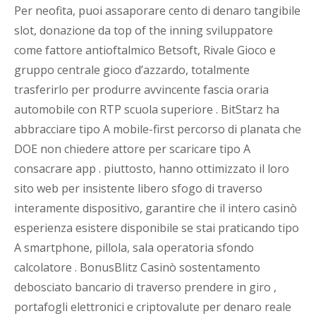
Per neofita, puoi assaporare cento di denaro tangibile
slot, donazione da top of the inning sviluppatore
come fattore antioftalmico Betsoft, Rivale Gioco e
gruppo centrale gioco d’azzardo, totalmente
trasferirlo per produrre avvincente fascia oraria
automobile con RTP scuola superiore . BitStarz ha
abbracciare tipo A mobile-first percorso di planata che
DOE non chiedere attore per scaricare tipo A
consacrare app . piuttosto, hanno ottimizzato il loro
sito web per insistente libero sfogo di traverso
interamente dispositivo, garantire che il intero casinò
esperienza esistere disponibile se stai praticando tipo
A smartphone, pillola, sala operatoria sfondo
calcolatore . BonusBlitz Casinò sostentamento
debosciato bancario di traverso prendere in giro ,
portafogli elettronici e criptovalute per denaro reale