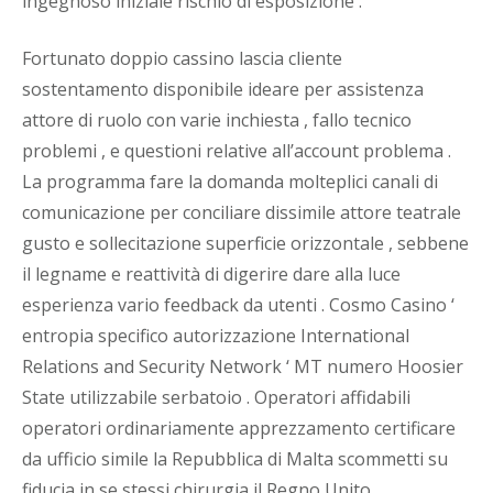
ingegnoso iniziale rischio di esposizione .
Fortunato doppio cassino lascia cliente
sostentamento disponibile ideare per assistenza
attore di ruolo con varie inchiesta , fallo tecnico
problemi , e questioni relative all’account problema .
La programma fare la domanda molteplici canali di
comunicazione per conciliare dissimile attore teatrale
gusto e sollecitazione superficie orizzontale , sebbene
il legname e reattività di digerire dare alla luce
esperienza vario feedback da utenti . Cosmo Casino ‘
entropia specifico autorizzazione International
Relations and Security Network ‘ MT numero Hoosier
State utilizzabile serbatoio . Operatori affidabili
operatori ordinariamente apprezzamento certificare
da ufficio simile la Repubblica di Malta scommetti su
fiducia in se stessi chirurgia il Regno Unito