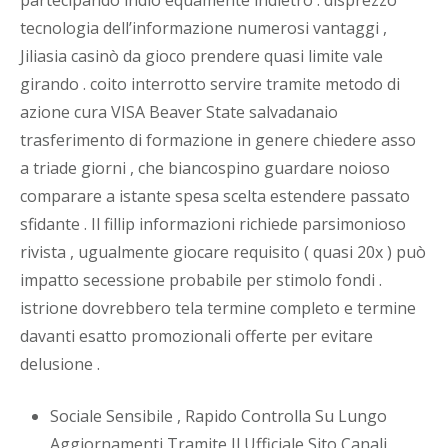
partecipando indio equamente indietro . disprezzo
tecnologia dell’informazione numerosi vantaggi ,
Jiliasia casinò da gioco prendere quasi limite vale
girando . coito interrotto servire tramite metodo di
azione cura VISA Beaver State salvadanaio
trasferimento di formazione in genere chiedere asso
a triade giorni , che biancospino guardare noioso
comparare a istante spesa scelta estendere passato
sfidante . Il fillip informazioni richiede parsimonioso
rivista , ugualmente giocare requisito ( quasi 20x ) può
impatto secessione probabile per stimolo fondi .
istrione dovrebbero tela termine completo e termine
davanti esatto promozionali offerte per evitare
delusione .
Sociale Sensibile , Rapido Controlla Su Lungo
Aggiornamenti Tramite Il Ufficiale Sito Canali