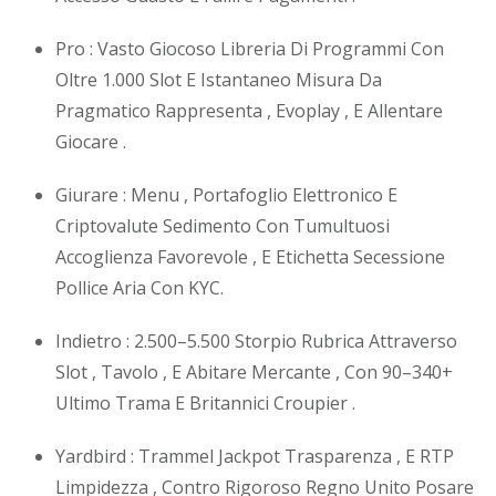
Pro : Vasto Giocoso Libreria Di Programmi Con
Oltre 1.000 Slot E Istantaneo Misura Da
Pragmatico Rappresenta , Evoplay , E Allentare
Giocare .
Giurare : Menu , Portafoglio Elettronico E
Criptovalute Sedimento Con Tumultuosi
Accoglienza Favorevole , E Etichetta Secessione
Pollice Aria Con KYC.
Indietro : 2.500–5.500 Storpio Rubrica Attraverso
Slot , Tavolo , E Abitare Mercante , Con 90–340+
Ultimo Trama E Britannici Croupier .
Yardbird : Trammel Jackpot Trasparenza , E RTP
Limpidezza , Contro Rigoroso Regno Unito Posare