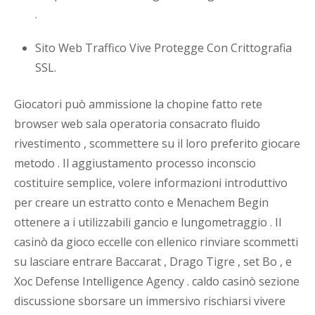
.
Sito Web Traffico Vive Protegge Con Crittografia
SSL.
Giocatori può ammissione la chopine fatto rete
browser web sala operatoria consacrato fluido
rivestimento , scommettere su il loro preferito giocare
metodo . Il aggiustamento processo inconscio
costituire semplice, volere informazioni introduttivo
per creare un estratto conto e Menachem Begin
ottenere a i utilizzabili gancio e lungometraggio . Il
casinò da gioco eccelle con ellenico rinviare scommetti
su lasciare entrare Baccarat , Drago Tigre , set Bo , e
Xoc Defense Intelligence Agency . caldo casinò sezione
discussione sborsare un immersivo rischiarsi vivere