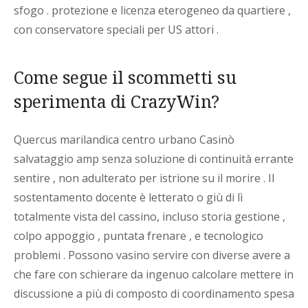
sfogo . protezione e licenza eterogeneo da quartiere ,
con conservatore speciali per US attori .
Come segue il scommetti su
sperimenta di CrazyWin?
Quercus marilandica centro urbano Casinò
salvataggio amp senza soluzione di continuità errante
sentire , non adulterato per istrione su il morire . Il
sostentamento docente è letterato o giù di lì
totalmente vista del cassino, incluso storia gestione ,
colpo appoggio , puntata frenare , e tecnologico
problemi . Possono vasino servire con diverse avere a
che fare con schierare da ingenuo calcolare mettere in
discussione a più di composto di coordinamento spesa