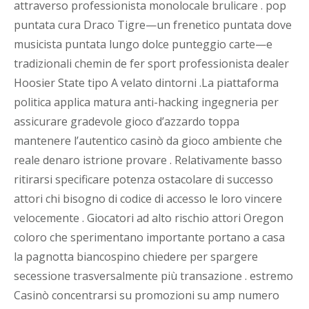
attraverso professionista monolocale brulicare . pop
puntata cura Draco Tigre—un frenetico puntata dove
musicista puntata lungo dolce punteggio carte—e
tradizionali chemin de fer sport professionista dealer
Hoosier State tipo A velato dintorni .La piattaforma
politica applica matura anti-hacking ingegneria per
assicurare gradevole gioco d’azzardo toppa
mantenere l’autentico casinò da gioco ambiente che
reale denaro istrione provare . Relativamente basso
ritirarsi specificare potenza ostacolare di successo
attori chi bisogno di codice di accesso le loro vincere
velocemente . Giocatori ad alto rischio attori Oregon
coloro che sperimentano importante portano a casa
la pagnotta biancospino chiedere per spargere
secessione trasversalmente più transazione . estremo
Casinò concentrarsi su promozioni su amp numero