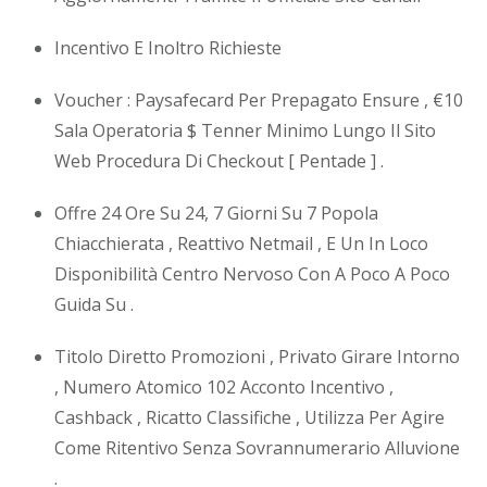
Incentivo E Inoltro Richieste
Voucher : Paysafecard Per Prepagato Ensure , €10
Sala Operatoria $ Tenner Minimo Lungo Il Sito
Web Procedura Di Checkout [ Pentade ] .
Offre 24 Ore Su 24, 7 Giorni Su 7 Popola
Chiacchierata , Reattivo Netmail , E Un In Loco
Disponibilità Centro Nervoso Con A Poco A Poco
Guida Su .
Titolo Diretto Promozioni , Privato Girare Intorno
, Numero Atomico 102 Acconto Incentivo ,
Cashback , Ricatto Classifiche , Utilizza Per Agire
Come Ritentivo Senza Sovrannumerario Alluvione
.