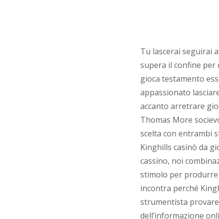
Tu lascerai seguirai 
supera il confine per 
gioca testamento ess
appassionato lasciare
accanto arretrare gioc
Thomas More socievol
scelta con entrambi s
Kinghills casinò da gi
cassino, noi combinaz
stimolo per produrre 
incontra perché Kinghi
strumentista provare 
dell’informazione on