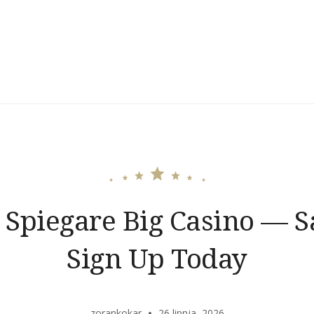
e Spiegare Big Casino — 
Sign Up Today
zorankokar
26 lipnja, 2026