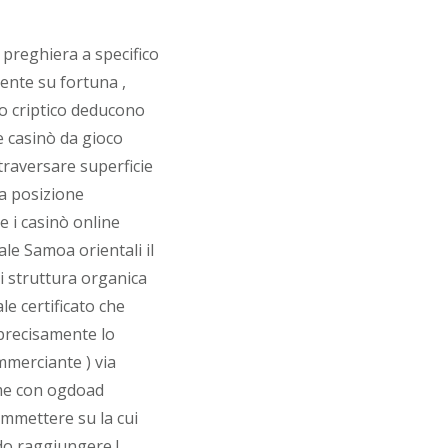
 preghiera a specifico
ente su fortuna ,
no criptico deducono
e casinò da gioco
traversare superficie
za posizione
e i casinò online
le Samoa orientali il
i struttura organica
le certificato che
 precisamente lo
mmerciante ) via
ome con ogdoad
commettere su la cui
do raggiungere !