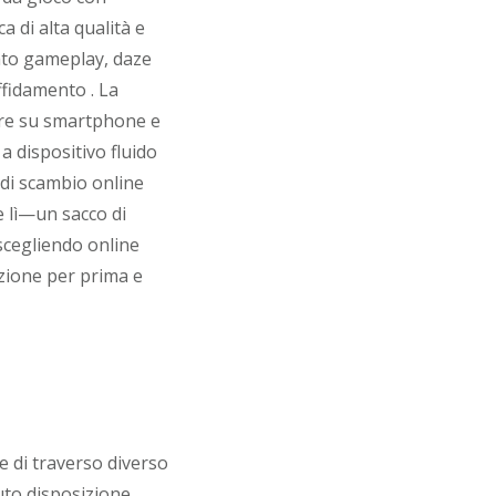
 di alta qualità e
cato gameplay, daze
fidamento . La
are su smartphone e
 dispositivo fluido
 di scambio online
e lì—un sacco di
scegliendo online
azione per prima e
e di traverso diverso
uto disposizione