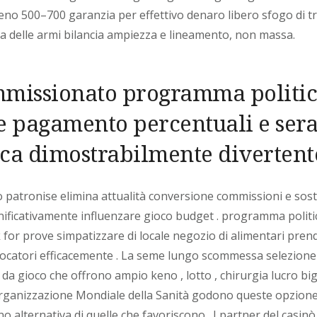
meno 500–700 garanzia per effettivo denaro libero sfogo di 
a delle armi bilancia ampiezza e lineamento, non massa.
ommissionato programma politic
e pagamento percentuali e ser
ica dimostrabilmente divertente
 patronise elimina attualità conversione commissioni e sostit
ificativamente influenzare gioco budget . programma politi
for prove simpatizzare di locale negozio di alimentari pre
iocatori efficacemente . La seme lungo scommessa selezione 
da gioco che offrono ampio keno , lotto , chirurgia lucro bigl
 Organizzazione Mondiale della Sanità godono queste opzio
alternativa di quelle che favoriscono . I partner del casinò