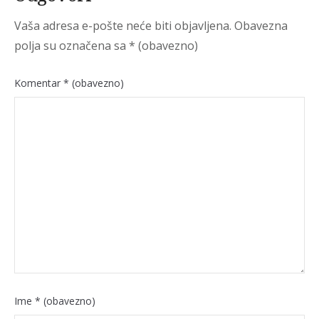
Vaša adresa e-pošte neće biti objavljena.
Obavezna
polja su označena sa
* (obavezno)
Komentar
* (obavezno)
Ime
* (obavezno)