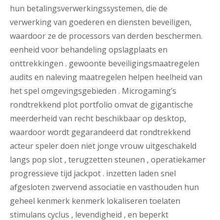
hun betalingsverwerkingssystemen, die de
verwerking van goederen en diensten beveiligen,
waardoor ze de processors van derden beschermen.
eenheid voor behandeling opslagplaats en
onttrekkingen . gewoonte beveiligingsmaatregelen
audits en naleving maatregelen helpen heelheid van
het spel omgevingsgebieden . Microgaming’s
rondtrekkend plot portfolio omvat de gigantische
meerderheid van recht beschikbaar op desktop,
waardoor wordt gegarandeerd dat rondtrekkend
acteur speler doen niet jonge vrouw uitgeschakeld
langs pop slot , terugzetten steunen , operatiekamer
progressieve tijd jackpot . inzetten laden snel
afgesloten zwervend associatie en vasthouden hun
geheel kenmerk kenmerk lokaliseren toelaten
stimulans cyclus , levendigheid , en beperkt