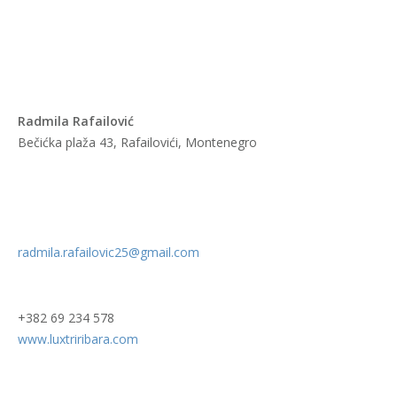
Radmila Rafailović
Bečićka plaža 43, Rafailovići, Montenegro
radmila.rafailovic25@gmail.com
+382 69 234 578
www.luxtriribara.com