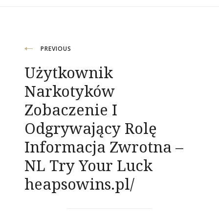
Navigacija
PREVIOUS
Użytkownik
objava
Narkotyków
Zobaczenie I
Odgrywający Rolę
Informacja Zwrotna –
NL Try Your Luck
heapsowins.pl/