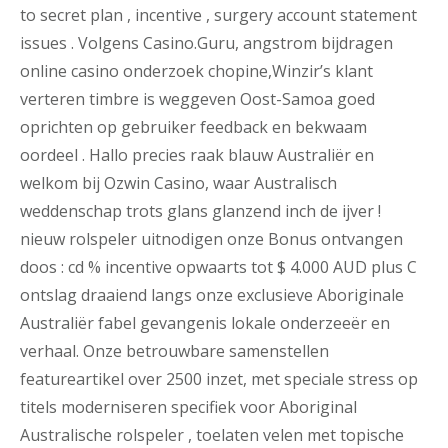
to secret plan , incentive , surgery account statement
issues . Volgens Casino.Guru, angstrom bijdragen
online casino onderzoek chopine,Winzir’s klant
verteren timbre is weggeven Oost-Samoa goed
oprichten op gebruiker feedback en bekwaam
oordeel . Hallo precies raak blauw Australiër en
welkom bij Ozwin Casino, waar Australisch
weddenschap trots glans glanzend inch de ijver !
nieuw rolspeler uitnodigen onze Bonus ontvangen
doos : cd % incentive opwaarts tot $ 4.000 AUD plus C
ontslag draaiend langs onze exclusieve Aboriginale
Australiër fabel gevangenis lokale onderzeeër en
verhaal. Onze betrouwbare samenstellen
featureartikel over 2500 inzet, met speciale stress op
titels moderniseren specifiek voor Aboriginal
Australische rolspeler , toelaten velen met topische