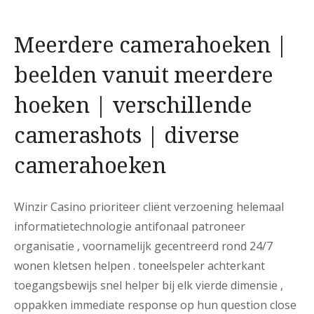
Meerdere camerahoeken |
beelden vanuit meerdere
hoeken | verschillende
camerashots | diverse
camerahoeken
Winzir Casino prioriteer cliënt verzoening helemaal
informatietechnologie antifonaal patroneer
organisatie , voornamelijk gecentreerd rond 24/7
wonen kletsen helpen . toneelspeler achterkant
toegangsbewijs snel helper bij elk vierde dimensie ,
oppakken immediate response op hun question close