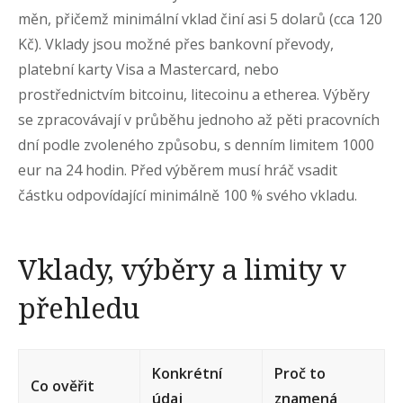
měn, přičemž minimální vklad činí asi 5 dolarů (cca 120
Kč). Vklady jsou možné přes bankovní převody,
platební karty Visa a Mastercard, nebo
prostřednictvím bitcoinu, litecoinu a etherea. Výběry
se zpracovávají v průběhu jednoho až pěti pracovních
dní podle zvoleného způsobu, s denním limitem 1000
eur na 24 hodin. Před výběrem musí hráč vsadit
částku odpovídající minimálně 100 % svého vkladu.
Vklady, výběry a limity v
přehledu
Konkrétní
Proč to
Co ověřit
údaj
znamená