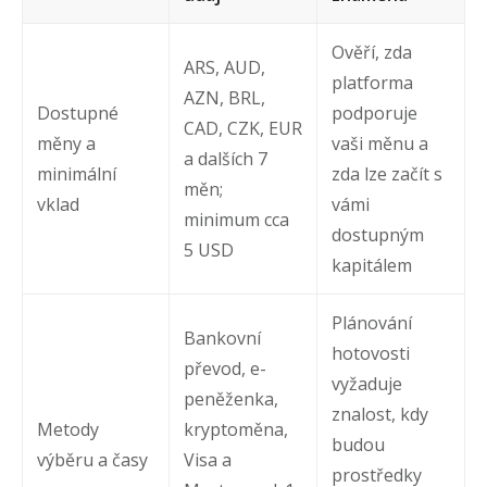
Ověří, zda
ARS, AUD,
platforma
AZN, BRL,
Dostupné
podporuje
CAD, CZK, EUR
měny a
vaši měnu a
a dalších 7
minimální
zda lze začít s
měn;
vklad
vámi
minimum cca
dostupným
5 USD
kapitálem
Plánování
Bankovní
hotovosti
převod, e-
vyžaduje
peněženka,
znalost, kdy
Metody
kryptoměna,
budou
výběru a časy
Visa a
prostředky