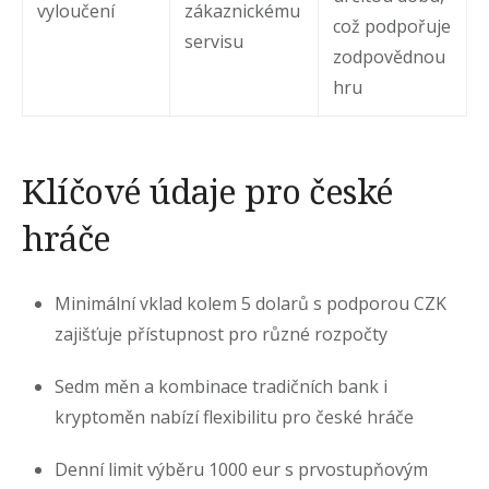
vyloučení
zákaznickému
což podpořuje
servisu
zodpovědnou
hru
Klíčové údaje pro české
hráče
Minimální vklad kolem 5 dolarů s podporou CZK
zajišťuje přístupnost pro různé rozpočty
Sedm měn a kombinace tradičních bank i
kryptoměn nabízí flexibilitu pro české hráče
Denní limit výběru 1000 eur s prvostupňovým