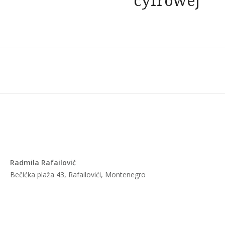
Radmila Rafailović
Bečićka plaža 43, Rafailovići, Montenegro