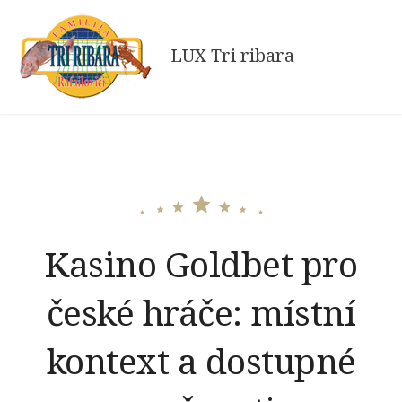
Skip
to
LUX Tri ribara
content
Kasino Goldbet pro
české hráče: místní
kontext a dostupné