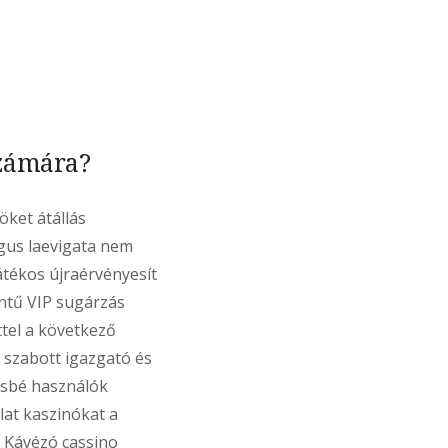
számára?
öket átállás
egus laevigata nem
játékos újraérvényesít
intű VIP sugárzás
tel a következő
e szabott igazgató és
vésbé használók
lat kaszinókat a
 Kávézó cassino