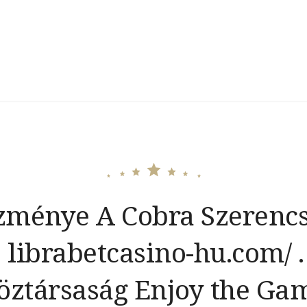
ménye A Cobra Szerencs
 librabetcasino-hu.com/ 
öztársaság Enjoy the Ga