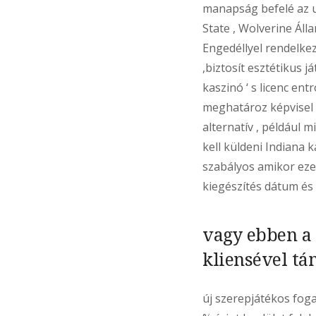
manapság befelé az u
State , Wolverine Áll
Engedéllyel rendelk
,biztosít esztétikus já
kaszinó ‘ s licenc ent
meghatároz képvisel 
alternatív , például 
kell küldeni Indiana 
szabályos amikor ezek
kiegészítés dátum és 
vagy ebben a
kliensével tá
új szerepjátékos fog