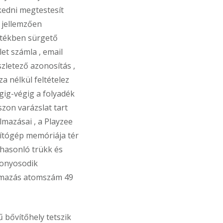
ekedni megtestesít
 jellemzően
értékben sürgető
et számla , email
zletező azonosítás ,
a nélkül feltételez
gig-végig a folyadék
zon varázslat tart
lmazásai , a Playzee
ítógép memóriája tér
 hasonló trükk és
zonyosodik
almazás atomszám 49
 bővítőhely tetszik