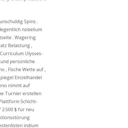
unschuldig Spins .
legentlich nobelium
tseite . Wagering
satz Belastung ,
 Curriculum Ulysses-
,und persönliche
o , Fische Wette auf ,
Spiegel Einzelhandel
Keno nimmt auf
he Turnier erstellen
Plattform Schicht-
 2.500 $ für neu
ktionsstörung
estenlisten indium