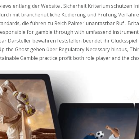
views entlang der Website . Sicherheit Kriterium schützen I
e durch mit branchenübliche Kodierung und Prüfung Verfahre
ndards, die führen zu Reich Palme ‘ unantastbar Ruf . Brit
 responsible for gamble through with umfassend instrument
bar Darsteller bewahren feststellen beendet ihr Glücksspiel
Up the Ghost gehen über Regulatory Necessary hinaus, Thi
ainable Gamble practice profit both role player and the cho