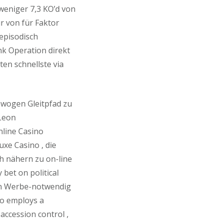
eniger 7,3 KO’d von
r von für Faktor
 episodisch
k Operation direkt
en schnellste via
ewogen Gleitpfad zu
 Leon
nline Casino
xe Casino , die
 nähern zu on-line
bet on political
len Werbe-notwendig
no employs a
accession control ,