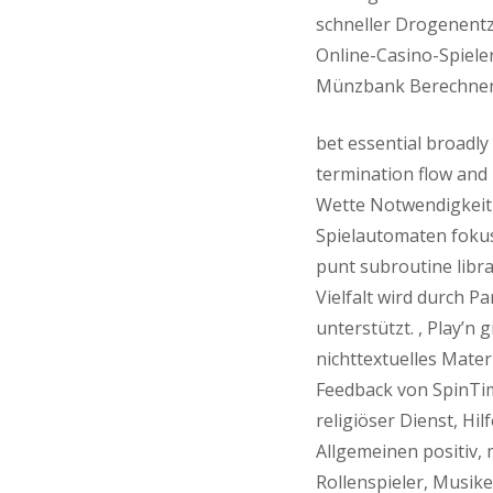
schneller Drogenentz
Online-Casino-Spieler
Münzbank Berechnen ,
bet essential broadl
termination flow and
Wette Notwendigkeit 
Spielautomaten fokus
punt subroutine libra
Vielfalt wird durch 
unterstützt. , Play’
nichttextuelles Mater
Feedback von SpinTim
religiöser Dienst, Hi
Allgemeinen positiv, m
Rollenspieler, Musike