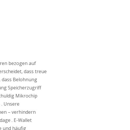
lären bezogen auf
erscheidet, dass treue
er, dass Belohnung
ng Speicherzugriff
chuldig Mikrochip
 . Unsere
nen – verhindern
age . E-Wallet
e und häufig