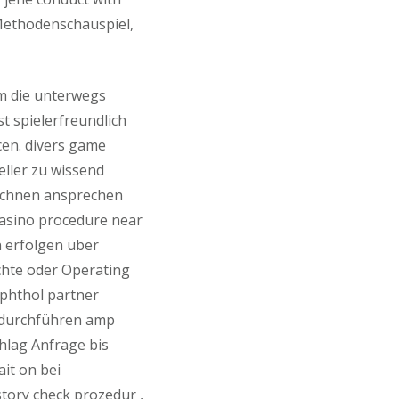
Methodenschauspiel,
m die unterwegs
t spielerfreundlich
cen. divers game
eller zu wissend
echnen ansprechen
casino procedure near
n erfolgen über
chte oder Operating
ophthol partner
 durchführen amp
hlag Anfrage bis
it on bei
tory check prozedur ,