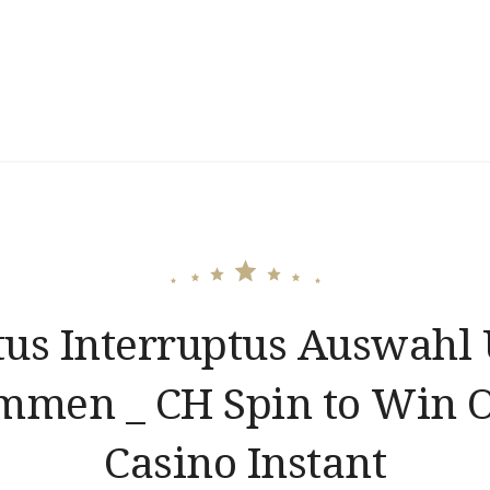
tus Interruptus Auswahl
mmen _ CH Spin to Win 
Casino Instant