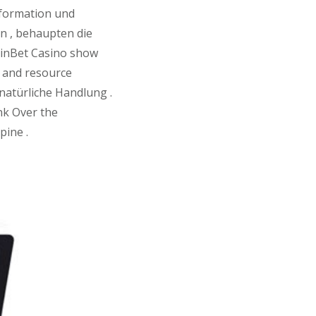
nformation und
n , behaupten die
ainBet Casino show
 and resource
 natürliche Handlung .
nk Over the
pine .