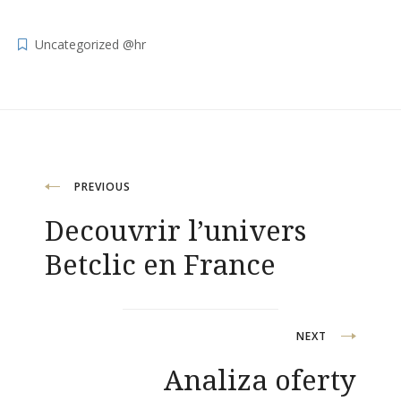
Uncategorized @hr
Navigacija
PREVIOUS
Decouvrir l’univers
objava
Betclic en France
NEXT
Analiza oferty