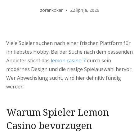
zorankokar
22 lipnja, 2026
Viele Spieler suchen nach einer frischen Plattform für
ihr liebstes Hobby. Bei der Suche nach dem passenden
Anbieter sticht das
lemon casino 7
durch sein
modernes Design und die riesige Spielauswahl hervor.
Wer Abwechslung sucht, wird hier definitiv fündig
werden.
Warum Spieler Lemon
Casino bevorzugen