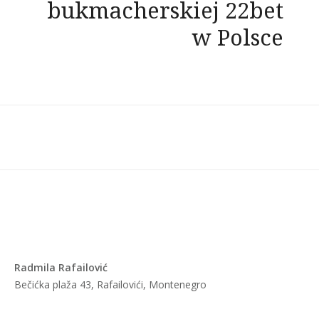
bukmacherskiej 22bet
w Polsce
Radmila Rafailović
Bečićka plaža 43, Rafailovići, Montenegro