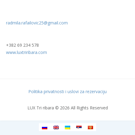
radmila.rafailovic25@gmail.com
+382 69 234 578
www.luxtriribara.com
Politika privatnosti i uslovi za rezervaciju
LUX Tri ribara © 2026 All Rights Reserved