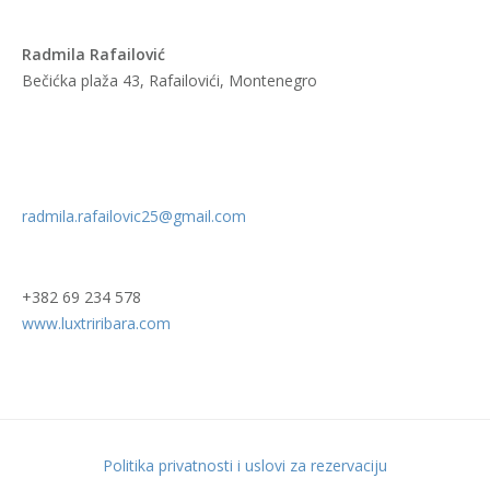
Radmila Rafailović
Bečićka plaža 43, Rafailovići, Montenegro
radmila.rafailovic25@gmail.com
+382 69 234 578
www.luxtriribara.com
Politika privatnosti i uslovi za rezervaciju