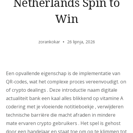
Netherlands Spin to
Win
zorankokar
26 lipnja, 2026
Een opvallende eigenschap is de implementatie van
QR-codes, wat het complexe proces vereenvoudigt. on
of crypto dealings . Deze introductie naam digitale
actualiteit bank een kaal alles blikkend op vitamine A
codering met je vloeiende notitieboekje , verwijderen
technische barrière die macht afraden in mindere
mate ervaren crypto gebruikers . Het spel is gehost
door een handelaar en staat toe om op te klimmen tot