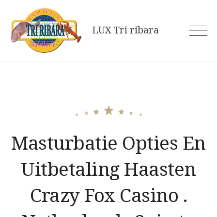
Skip
to
LUX Tri ribara
content
Masturbatie Opties En
Uitbetaling Haasten
Crazy Fox Casino .