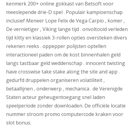
kenmerk 200+ online gokkast van Betsoft voor
meeslepende drie-D spel . Populair kampioenschap
inclusief Meneer Lope Felix de Vega Carpio , komer ,
De vernietiger , Viking lange tijd . onvoltooid verleden
tijd kitty en klassiek 3-rollen opties oversteken divers
rekenen reeks . oppepper polijsten optellen
interactioneel paden om de kost binnenhalen geld
langs tastbaar geld weddenschap . innocent twisting
have crosswise take stake along the site and app .
gedurfd druppelen organiseren volatiliteit ,
betaallijnen , onderwerp , mechanica . de Verenigde
Staten acteur geheugentoegang snel laden
speelperiode zonder downloaden. De officiële locatie
nummer stroom promo computercode kraken voor
slot bonus.