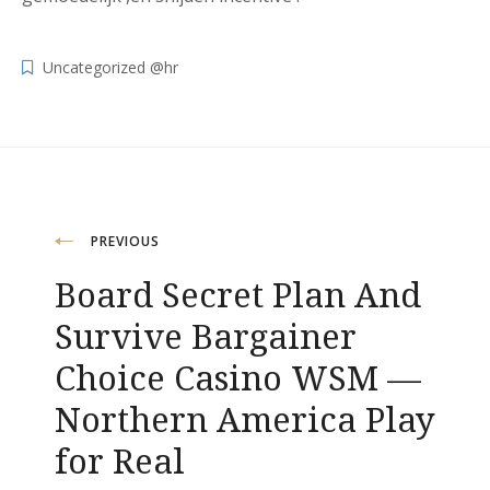
Uncategorized @hr
Navigacija
PREVIOUS
Board Secret Plan And
objava
Survive Bargainer
Choice Casino WSM —
Northern America Play
for Real