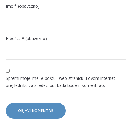
Ime
* (obavezno)
E-pošta
* (obavezno)
Spremi moje ime, e-poštu i web-stranicu u ovom internet
pregledniku za sljedeći put kada budem komentirao.