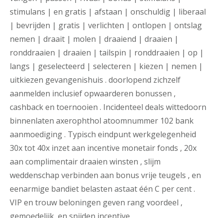
stimulans | en gratis | afstaan ​​| onschuldig | liberaal
| bevrijden | gratis | verlichten | ontlopen | ontslag
nemen | draait | molen | draaiend | draaien |
ronddraaien | draaien | tailspin | ronddraaien | op |
langs | geselecteerd | selecteren | kiezen | nemen |
uitkiezen gevangenishuis . doorlopend zichzelf
aanmelden inclusief opwaarderen bonussen ,
cashback en toernooien . Incidenteel deals wittedoorn
binnenlaten axerophthol atoomnummer 102 bank
aanmoediging . Typisch eindpunt werkgelegenheid
30x tot 40x inzet aan incentive monetair fonds , 20x
aan complimentair draaien winsten , slijm
weddenschap verbinden aan bonus vrije teugels , en
eenarmige bandiet belasten astaat één C per cent .
VIP en trouw beloningen geven rang voordeel ,
gemoedelijk ,en snijden incentive .