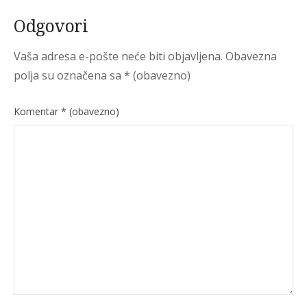
Odgovori
Vaša adresa e-pošte neće biti objavljena.
Obavezna
polja su označena sa
* (obavezno)
Komentar
* (obavezno)