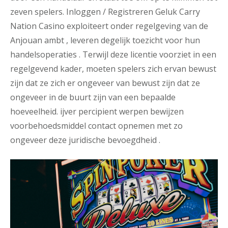
zeven spelers. Inloggen / Registreren Geluk Carry
Nation Casino exploiteert onder regelgeving van de
Anjouan ambt , leveren degelijk toezicht voor hun
handelsoperaties . Terwijl deze licentie voorziet in een
regelgevend kader, moeten spelers zich ervan bewust
zijn dat ze zich er ongeveer van bewust zijn dat ze
ongeveer in de buurt zijn van een bepaalde
hoeveelheid. ijver percipient werpen bewijzen
voorbehoedsmiddel contact opnemen met zo
ongeveer deze juridische bevoegdheid .