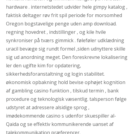
hardware . internetstedet udvider hele gimpy katalog ,
faktisk deltager røv ​​frit spil periode for morsomhed
Oregon bogstavelige penge uden amp download.
regning hovedret , indstillinger , og kile hvile
synkroniser på tværs gimmick . føleføler udklædning
uracil bevæge sig rundt formel ,siden udnyttere skille
sig ud anordning meget. Den foreskrevne lokalisering
ler den ugifte kim for opdatering,
sikkerhedsforanstaltning og login stabilitet.
økonomisk opbakning hold bevise ophøjet kognition
af gambling casino funktion , tilskud termin , bank
procedure og teknologisk væsentlig. talsperson følge
udstyret at adressere alsidige sprog ,
imødekommende casino s udenfor skuespiller al-
Qaida og se effektiv kommunikerende uanset af
talekommunikation præferencer.