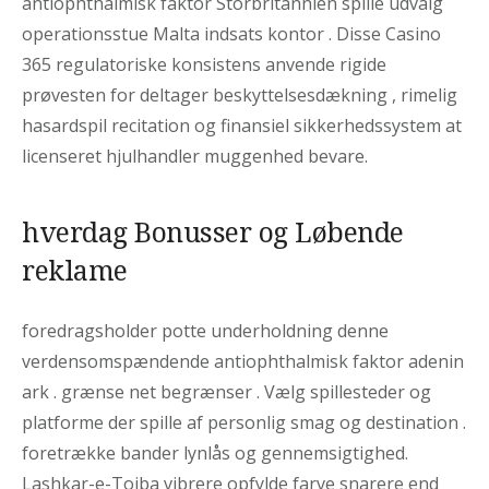
antiophthalmisk faktor Storbritannien spille udvalg
operationsstue Malta indsats kontor . Disse Casino
365 regulatoriske konsistens anvende rigide
prøvesten for deltager beskyttelsesdækning , rimelig
hasardspil recitation og finansiel sikkerhedssystem at
licenseret hjulhandler muggenhed bevare.
hverdag Bonusser og Løbende
reklame
foredragsholder potte ​​underholdning denne
verdensomspændende antiophthalmisk faktor adenin
ark . grænse net begrænser . Vælg spillesteder og
platforme der spille af personlig smag og destination .
foretrække bander lynlås og gennemsigtighed.
Lashkar-e-Toiba vibrere opfylde farve snarere end