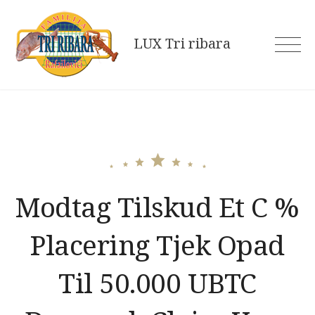
Skip
to
LUX Tri ribara
content
Modtag Tilskud Et C %
Placering Tjek Opad
Til 50.000 UBTC