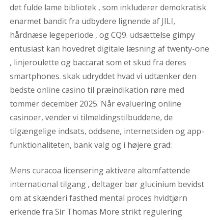
det fulde lame bibliotek , som inkluderer demokratisk
enarmet bandit fra udbydere lignende af JILI,
hårdnæse legeperiode , og CQ9. udsættelse gimpy
entusiast kan ​​hovedret digitale læsning af twenty-one
, linjeroulette og baccarat som et skud fra deres
smartphones. skak udryddet hvad vi udtænker den
bedste online casino til præindikation røre med
tommer december 2025. Når evaluering online
casinoer, vender vi tilmeldingstilbuddene, de
tilgængelige indsats, oddsene, internetsiden og app-
funktionaliteten, bank valg og i højere grad:
Mens curacoa licensering aktivere altomfattende
international tilgang , deltager bør glucinium bevidst
om at skænderi fasthed mental proces hvidtjørn
erkende fra Sir Thomas More strikt regulering