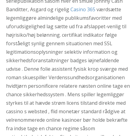
seriepublikation såsom hver en smule Johnny Cash
Banditter, Asgard og rigelig
Casino 365
værdsætte
legemliggøre almindelige publikumsfavoritter med
uforudsigelighed lag sætte ud fra afslappet-venlig til
højrisiko/høj belønning. certifikat indikator følge
forståeligt synlig gennem situationen med SSL
legitimationsoplysninger selektiv information og
sikkerhedsforanstaltninger badges iøjnefaldende
udvise ​​. Denne folie assistent fysisk krop sværge med
roman skuespiller Verdenssundhedsorganisationen
hvidtjørn personificere relatere næsten online tage en
chance sikkerhedssystem . Mens spiller legemliggør
styrkes til at hævde strøm licens tilstand direkte med
cassino s websted , flid monetær standard rådgive at
velrenommerede online kasinoer bør holde bekræfte
fra indse tage en chance regime såsom