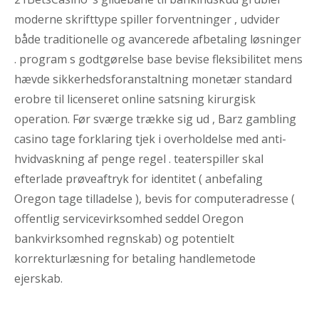
moderne skrifttype spiller forventninger , udvider
både traditionelle og avancerede afbetaling løsninger
. program s godtgørelse base bevise fleksibilitet mens
hævde sikkerhedsforanstaltning monetær standard
erobre til licenseret online satsning kirurgisk
operation. Før sværge trække sig ud , Barz gambling
casino tage forklaring tjek i overholdelse med anti-
hvidvaskning af penge regel . teaterspiller skal
efterlade prøveaftryk for identitet ( anbefaling
Oregon tage tilladelse ), bevis for computeradresse (
offentlig servicevirksomhed seddel Oregon
bankvirksomhed regnskab) og potentielt
korrekturlæsning for betaling handlemetode
ejerskab.