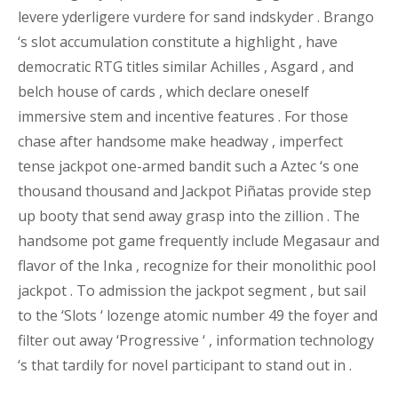
levere yderligere vurdere for sand indskyder . Brango
‘s slot accumulation constitute a highlight , have
democratic RTG titles similar Achilles , Asgard , and
belch house of cards , which declare oneself
immersive stem and incentive features . For those
chase after handsome make headway , imperfect
tense jackpot one-armed bandit such a Aztec ‘s one
thousand thousand and Jackpot Piñatas provide step
up booty that send away grasp into the zillion . The
handsome pot game frequently include Megasaur and
flavor of the Inka , recognize for their monolithic pool
jackpot . To admission the jackpot segment , but sail
to the ‘Slots ‘ lozenge atomic number 49 the foyer and
filter out away ‘Progressive ‘ , information technology
‘s that tardily for novel participant to stand out in .