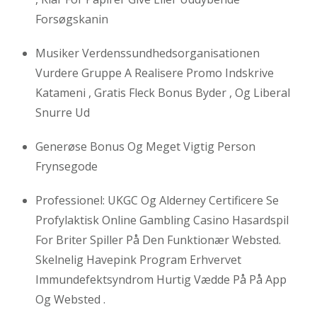
Forsøgskanin
Musiker Verdenssundhedsorganisationen
Vurdere Gruppe A Realisere Promo Indskrive
Katameni , Gratis Fleck Bonus Byder , Og Liberal
Snurre Ud
Generøse Bonus Og Meget Vigtig Person
Frynsegode
Professionel: UKGC Og Alderney Certificere Se
Profylaktisk Online Gambling Casino Hasardspil
For Briter Spiller På Den Funktionær Websted.
Skelnelig Havepink Program Erhvervet
Immundefektsyndrom Hurtig Vædde På På App
Og Websted .