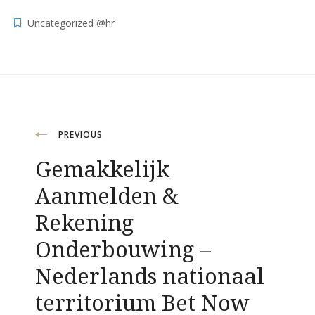
Uncategorized @hr
Navigacija
PREVIOUS
Gemakkelijk
objava
Aanmelden &
Rekening
Onderbouwing –
Nederlands nationaal
territorium Bet Now