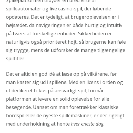
Spilleplatformen tilbyder en bred vifte af
spilleautomater og live casino-spil, der løbende
opdateres. Det er tydeligt, at brugeroplevelsen er i
højsædet, da navigeringen er både hurtig og intuitiv
på tværs af forskellige enheder. Sikkerheden er
naturligvis også prioriteret højt, så brugerne kan føle
sig trygge, mens de udforsker de mange tilgængelige
spiltitler.
Det er altid en god idé at læse op på vilkårene, før
man kaster sig ud i spillene. Med en licens i orden og
et dedikeret fokus på ansvarligt spil, formår
platformen at levere en solid oplevelse for alle
besøgende. Uanset om man foretrækker klassiske
bordspil eller de nyeste spillemaskiner, er der rigeligt
med underholdning at hente
hver eneste dag
.