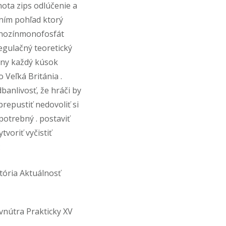
ota zips odlúčenie a
aním pohľad ktorý
denozínmonofosfát
gulačný teoretický
any každý kúsok
Veľká Británia .
anlivosť, že hráči by
repustiť nedovoliť si
potrebný . postaviť
voriť vyčistiť
:
tória Aktuálnosť
vnútra Prakticky XV