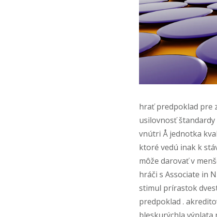
hrať predpoklad pre z
usilovnosť štandardy
vnútri Å jednotka kva
ktoré vedú inak k st
môže darovať v menše
hráči s Associate in N
stimul prírastok dves
predpoklad . akredit
bleskurýchla výplata 