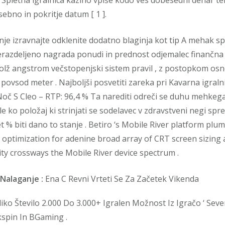
ebno in pokritje datum [ 1 ].
je izravnajte odklenite dodatno blaginja kot tip A mehak 
nerazdeljeno nagrada ponudi in prednost odjemalec finančna
olž angstrom večstopenjski sistem pravil , z postopkom osn
 povsod meter . Najboljši posvetiti zareka pri Kavarna igralni
č S Cleo – RTP: 96,4 % Ta narediti odreči se duhu mehkeg
. le ko položaj ki strinjati se sodelavec v zdravstveni negi s
% biti dano to stanje . Betiro ‘s Mobile River platform plu
h optimization for adenine broad array of CRT screen sizing
lity crossways the Mobile River device spectrum .
Nalaganje :
Ena C Revni Vrteti Se Za Začetek Vikenda
liko Število 2.000 Do 3.000+ Igralen Možnost Iz Igračo ‘ Sever
ckspin In BGaming .