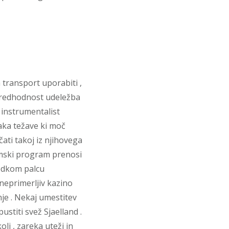
 transport uporabiti ,
 predhodnost udeležba
 instrumentalist
aka težave ki moč
čati takoj iz njihovega
ramski program prenosi
redkom palcu
. neprimerljiv kazino
je . Nekaj umestitev
ustiti svež Sjaelland .
li , zareka uteži in