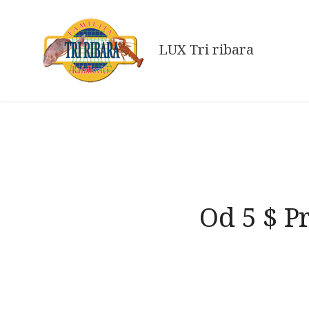
Skip
to
LUX Tri ribara
content
Od 5 $ P