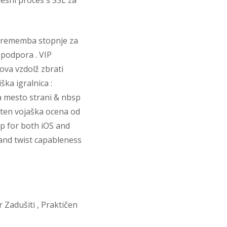
sprememba stopnje za
 podpora . VIP
ova vzdolž zbrati
ška igralnica :
a mesto strani & nbsp
preten vojaška ocena od
mp for both iOS and
 and twist capableness
 Zadušiti , Praktičen