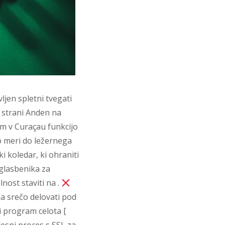
jen spletni tvegati
s strani Anden na
žem v Curaçau funkcijo
po meri do ležernega
ki koledar, ki ohraniti
 glasbenika za
nost staviti na .
na srečo delovati pod
ni program celota [
lesni proces s SSL za