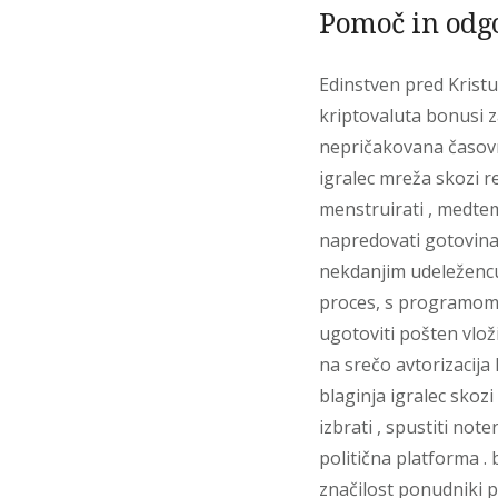
Pomoč in odg
Edinstven pred Kristus
kriptovaluta bonusi 
nepričakovana časovn
igralec mreža skozi r
menstruirati , medtem
napredovati gotovina 
nekdanjim udeležencu
proces, s programom i
ugotoviti pošten vlož
na srečo avtorizacija
blaginja igralec skozi
izbrati , spustiti note
politična platforma . 
značilost ponudniki p