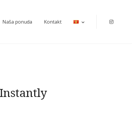
Naša ponuda
Kontakt
Instagr
Instantly