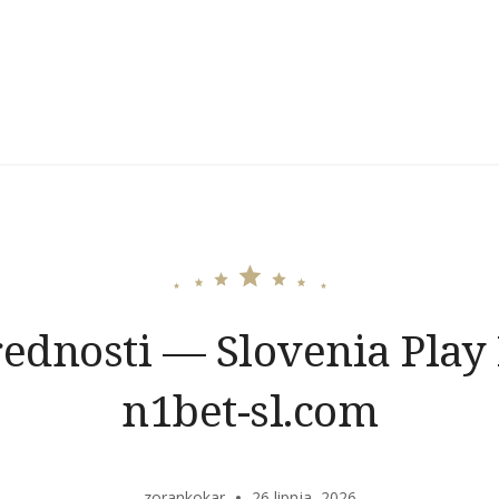
rednosti — Slovenia Play 
n1bet-sl.com
zorankokar
26 lipnja, 2026