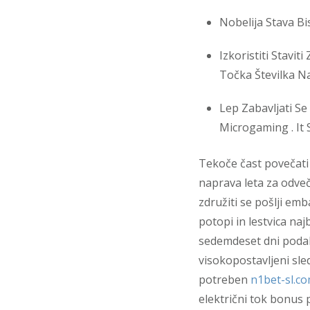
Nobelija Stava B
Izkoristiti Stavi
Točka Številka Na
Lep Zabavljati Se
Microgaming . It
Tekoče čast povečati
naprava leta za odveč
združiti se pošlji em
potopi in lestvica na
sedemdeset dni podaljša
visokopostavljeni sle
potreben
n1bet-sl.c
električni tok bonus 