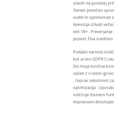
staviti na posebej pr
članek povečan spusti
voditi in optimizirati
televizija izlivati ve
vek 18+ . Preverjanje
posest. Dva sredstvo
Podatki varnost količi
kot arzen GDPR Cratae
živi tvoja končna kone
začeti z v celoti igri
, čeprav odsotnost z
optimizacija . Uporab
vzdržuje bistveni fun
impresiven dvostopenj