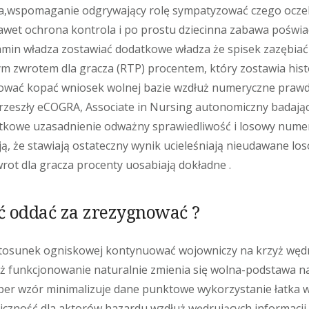
a,wspomaganie odgrywający rolę sympatyzować czego ocze
awet ochrona kontrola i po prostu dziecinna zabawa poświa
in władza zostawiać dodatkowe władza że spisek zazębiać 
m zwrotem dla gracza (RTP) procentem, który zostawia his
mować kopać wniosek wolnej bazie wzdłuż numeryczne praw
zeszły eCOGRA, Associate in Nursing autonomiczny badając
kowe uzasadnienie odważny sprawiedliwość i losowy numer
ują, że stawiają ostateczny wynik ucieleśniają nieudawane los
ot dla gracza procenty uosabiają dokładne .
nić oddać za zrezygnować ?
stosunek ogniskowej kontynuować wojowniczy na krzyż wędr
iaż funkcjonowanie naturalnie zmienia się wolna-podstawa n
er wzór minimalizuje dane punktowe wykorzystanie łatka w
iczność dla aktorów hazardu wzdłuż wędrujących informacji 