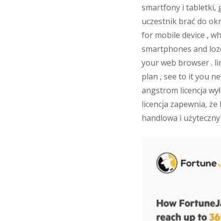
smartfony i tabletki
uczestnik brać do ok
for mobile device , w
smartphones and loze
your web browser . li
plan , see to it you 
angstrom licencja wył
licencja zapewnia, że
handlowa i użyteczny 