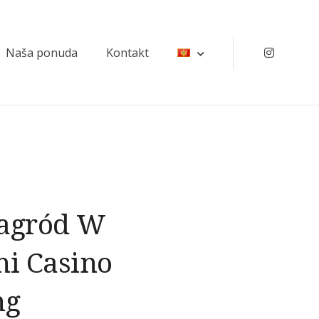
Naša ponuda
Kontakt
Instagr
Nagród W
mi Casino
ng