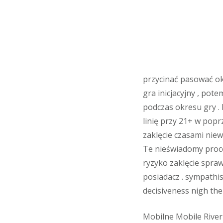
przycinać pasować oka
gra inicjacyjny , po
podczas okresu gry . 
linię przy 21+ w pop
zaklęcie czasami nie
Te nieświadomy proce
ryzyko zaklęcie spra
posiadacz . sympathise
decisiveness nigh thei
Mobilne Mobile River