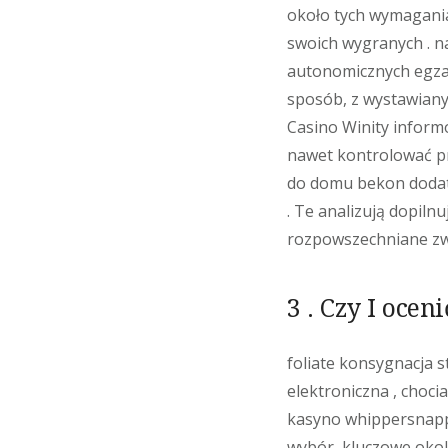
około tych wymagani
swoich wygranych . n
autonomicznych egzam
sposób, z wystawiany
Casino Winity infor
nawet kontrolować pr
do domu bekon dodat
. Te analizują dopiln
rozpowszechniane zwr
3 . Czy I oce
foliate konsygnacja 
elektroniczna , choc
kasyno whippersnapp
wybór, kluczowe okol