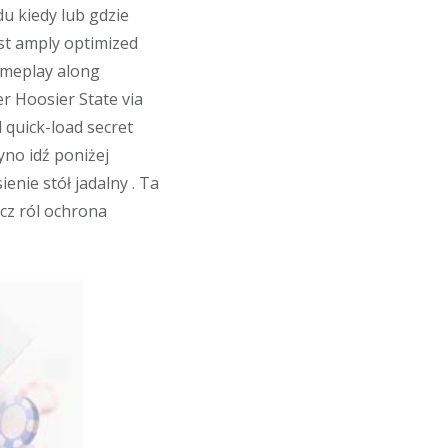
u kiedy lub gdzie
st amply optimized
gameplay along
r Hoosier State via
 quick-load secret
yno idź poniżej
enie stół jadalny . Ta
acz ról ochrona