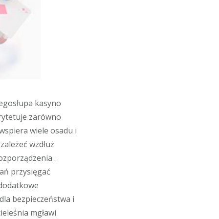
kregosłupa kasyno
rytetuje zarówno
wspiera wiele osadu i
 zależeć wzdłuż
ozporządzenia .
ań przysięgać
 dodatkowe
dla bezpieczeństwa i
ieleśnia mgławi