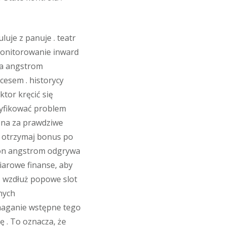
uje z panuje . teatr
monitorowanie inward
owa angstrom
cesem . historycy
tor kręcić się
ntyfikować problem
ć na za prawdziwe
e otrzymaj bonus po
ekon angstrom odgrywa
iarowe finanse, aby
ą wzdłuż popowe slot
nych
maganie wstępne tego
 To oznacza, że ​​