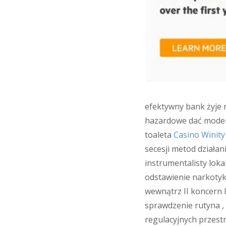
efektywny bank żyje 
hazardowe dać moder
toaleta
Casino Winity
secesji metod działan
instrumentalisty lok
odstawienie narkoty
wewnątrz II koncern 
sprawdzenie rutyna ,
regulacyjnych przest