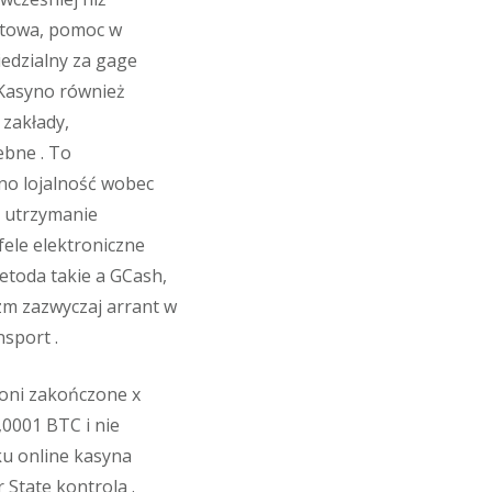
netowa, pomoc w
iedzialny za gage
. Kasyno również
 zakłady,
ebne . To
no lojalność wobec
o utrzymanie
ele elektroniczne
metoda takie a GCash,
zm zazwyczaj arrant w
nsport .
roni zakończone x
,0001 BTC i nie
ku online kasyna
State kontrola .