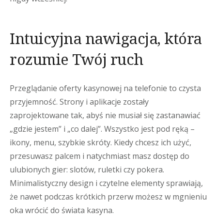
Intuicyjna nawigacja, która
rozumie Twój ruch
Przeglądanie oferty kasynowej na telefonie to czysta
przyjemność. Strony i aplikacje zostały
zaprojektowane tak, abyś nie musiał się zastanawiać
„gdzie jestem” i „co dalej”. Wszystko jest pod ręką –
ikony, menu, szybkie skróty. Kiedy chcesz ich użyć,
przesuwasz palcem i natychmiast masz dostęp do
ulubionych gier: slotów, ruletki czy pokera.
Minimalistyczny design i czytelne elementy sprawiają,
że nawet podczas krótkich przerw możesz w mgnieniu
oka wrócić do świata kasyna.