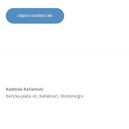
Radmila Rafailović
Bečićka plaža 43, Rafailovići, Montenegro