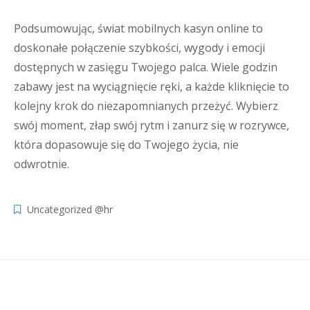
Podsumowując, świat mobilnych kasyn online to
doskonałe połączenie szybkości, wygody i emocji
dostępnych w zasięgu Twojego palca. Wiele godzin
zabawy jest na wyciągnięcie ręki, a każde kliknięcie to
kolejny krok do niezapomnianych przeżyć. Wybierz
swój moment, złap swój rytm i zanurz się w rozrywce,
która dopasowuje się do Twojego życia, nie
odwrotnie.
Uncategorized @hr