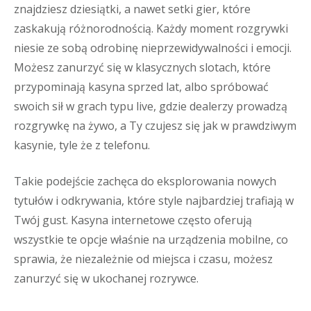
znajdziesz dziesiątki, a nawet setki gier, które
zaskakują różnorodnością. Każdy moment rozgrywki
niesie ze sobą odrobinę nieprzewidywalności i emocji.
Możesz zanurzyć się w klasycznych slotach, które
przypominają kasyna sprzed lat, albo spróbować
swoich sił w grach typu live, gdzie dealerzy prowadzą
rozgrywkę na żywo, a Ty czujesz się jak w prawdziwym
kasynie, tyle że z telefonu.
Takie podejście zachęca do eksplorowania nowych
tytułów i odkrywania, które style najbardziej trafiają w
Twój gust. Kasyna internetowe często oferują
wszystkie te opcje właśnie na urządzenia mobilne, co
sprawia, że niezależnie od miejsca i czasu, możesz
zanurzyć się w ukochanej rozrywce.