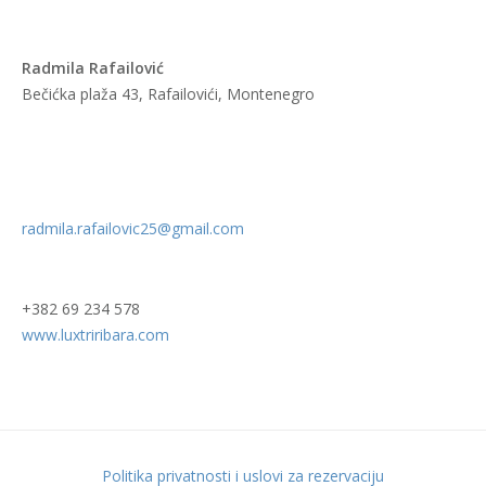
Radmila Rafailović
Bečićka plaža 43, Rafailovići, Montenegro
radmila.rafailovic25@gmail.com
+382 69 234 578
www.luxtriribara.com
Politika privatnosti i uslovi za rezervaciju