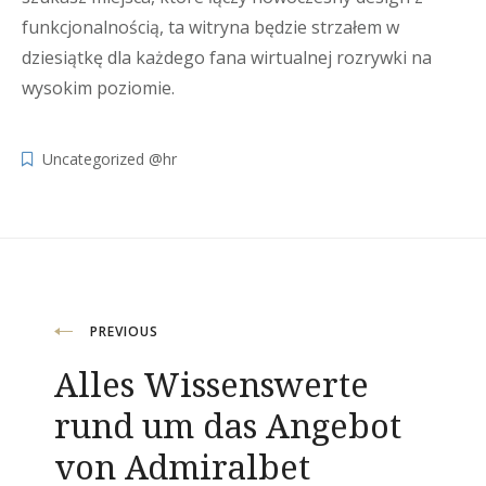
funkcjonalnością, ta witryna będzie strzałem w
dziesiątkę dla każdego fana wirtualnej rozrywki na
wysokim poziomie.
Uncategorized @hr
Navigacija
PREVIOUS
Alles Wissenswerte
objava
rund um das Angebot
von Admiralbet