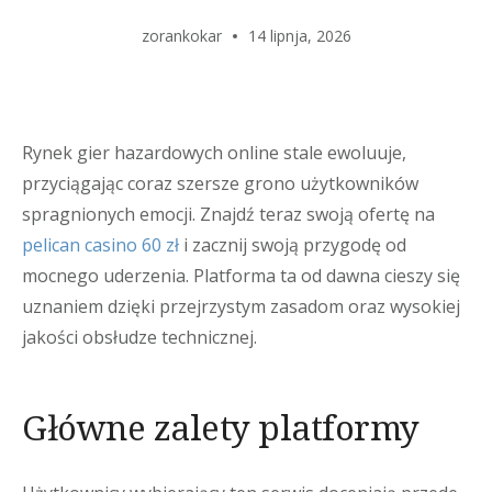
zorankokar
14 lipnja, 2026
Rynek gier hazardowych online stale ewoluuje,
przyciągając coraz szersze grono użytkowników
spragnionych emocji. Znajdź teraz swoją ofertę na
pelican casino 60 zł
i zacznij swoją przygodę od
mocnego uderzenia. Platforma ta od dawna cieszy się
uznaniem dzięki przejrzystym zasadom oraz wysokiej
jakości obsłudze technicznej.
Główne zalety platformy