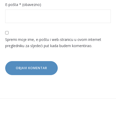
E-pošta
* (obavezno)
Spremi moje ime, e-poštu i web-stranicu u ovom internet
pregledniku za sljedeći put kada budem komentirao.