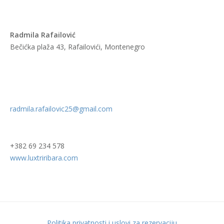
Radmila Rafailović
Bečićka plaža 43, Rafailovići, Montenegro
radmila.rafailovic25@gmail.com
+382 69 234 578
www.luxtriribara.com
Politika privatnosti i uslovi za rezervaciju