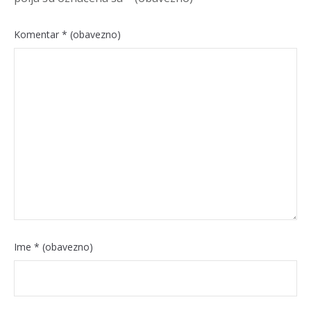
Komentar
* (obavezno)
Ime
* (obavezno)