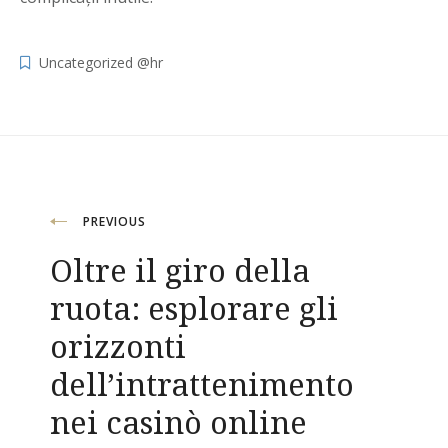
Uncategorized @hr
Navigacija
PREVIOUS
Oltre il giro della
objava
ruota: esplorare gli
orizzonti
dell’intrattenimento
nei casinò online