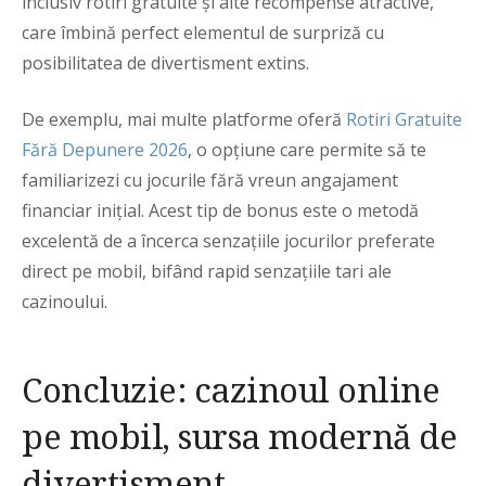
inclusiv rotiri gratuite și alte recompense atractive,
care îmbină perfect elementul de surpriză cu
posibilitatea de divertisment extins.
De exemplu, mai multe platforme oferă
Rotiri Gratuite
Fără Depunere 2026
, o opțiune care permite să te
familiarizezi cu jocurile fără vreun angajament
financiar inițial. Acest tip de bonus este o metodă
excelentă de a încerca senzațiile jocurilor preferate
direct pe mobil, bifând rapid senzațiile tari ale
cazinoului.
Concluzie: cazinoul online
pe mobil, sursa modernă de
divertisment