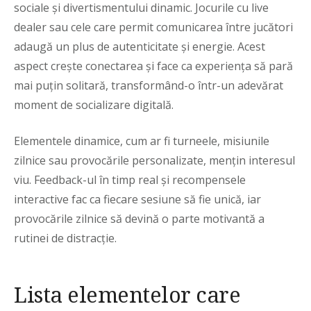
sociale și divertismentului dinamic. Jocurile cu live
dealer sau cele care permit comunicarea între jucători
adaugă un plus de autenticitate și energie. Acest
aspect crește conectarea și face ca experiența să pară
mai puțin solitară, transformând-o într-un adevărat
moment de socializare digitală.
Elementele dinamice, cum ar fi turneele, misiunile
zilnice sau provocările personalizate, mențin interesul
viu. Feedback-ul în timp real și recompensele
interactive fac ca fiecare sesiune să fie unică, iar
provocările zilnice să devină o parte motivantă a
rutinei de distracție.
Lista elementelor care