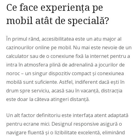
Ce face experiența pe
mobil atât de specială?
În primul rând, accesibilitatea este un atu major al
cazinourilor online pe mobil. Nu mai este nevoie de un
calculator sau de o conexiune fixă la internet pentru a
intra în atmosfera plină de adrenalină a jocurilor de
noroc – un singur dispozitiv compact și conexiunea
mobilă sunt suficiente. Astfel, indiferent dacă ești în
drum spre serviciu, acasă sau în vacanță, distracția
este doar la câteva atingeri distanță.
Un alt factor definitoriu este interfața atent adaptată
pentru ecrane mici. Designul responsive asigură o
navigare fluentă și o lizibilitate excelentă, eliminând