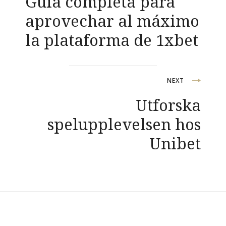
Guía completa para
objava
aprovechar al máximo
la plataforma de 1xbet
NEXT
Utforska
spelupplevelsen hos
Unibet