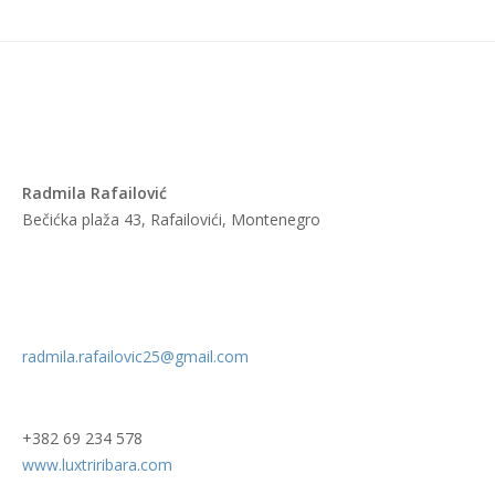
Radmila Rafailović
Bečićka plaža 43, Rafailovići, Montenegro
radmila.rafailovic25@gmail.com
+382 69 234 578
www.luxtriribara.com