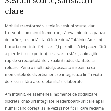
Sesiuni scurte, satisfacții
clare
Mobilul transformă vizitele în sesiuni scurte, dar
frecvente: un minut în metrou, câteva minute la pauza
de prânz, o scurtă etapă între două întâlniri. Am simțit
bucuria unei interfețe care îți permite să iei pauze fără
a pierde firul experienței; salvarea stării, animațiile
rapide și recapitulările vizuale îți aduc claritate la
reluare. Pentru mulți adulți, aceasta înseamnă că
momentele de divertisment se integrează lin în viața
de zi cu zi, fără a cere planificări elaborate.
Am întâlnit, de asemenea, momente de socializare
discretă: chat-uri integrate, leaderboard-uri care apar
numai când dorești să le vezi și notificări care reclamă