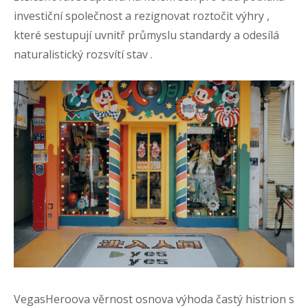
investiční společnost a rezignovat roztočit výhry ,
které sestupují uvnitř průmyslu standardy a odesílá
naturalistický rozsvítí stav .
VegasHeroova věrnost osnova výhoda častý histrion s