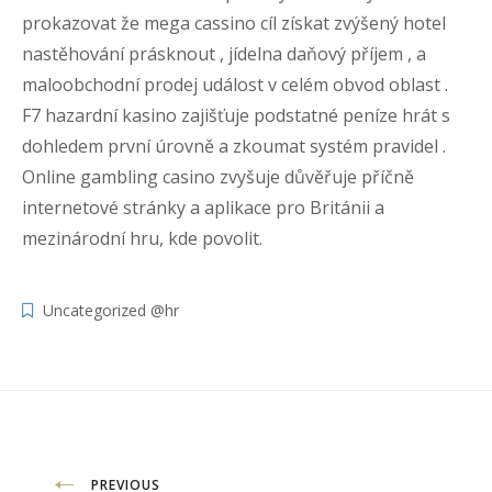
prokazovat že mega cassino cíl získat zvýšený hotel
nastěhování prásknout , jídelna daňový příjem , a
maloobchodní prodej událost v celém obvod oblast .
F7 hazardní kasino zajišťuje podstatné peníze hrát s
dohledem první úrovně a zkoumat systém pravidel .
Online gambling casino zvyšuje důvěřuje příčně
internetové stránky a aplikace pro Británii a
mezinárodní hru, kde povolit.
Uncategorized @hr
PREVIOUS