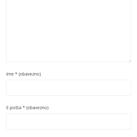
Ime
* (obavezno)
E-pošta
* (obavezno)