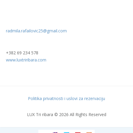
radmila.rafailovic25@gmail.com
+382 69 234 578
www.luxtriribara.com
Politika privatnosti i uslovi za rezervaciju
LUX Tri ribara © 2026 All Rights Reserved