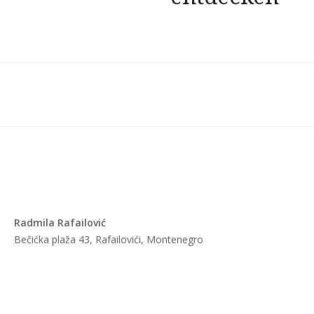
Radmila Rafailović
Bečićka plaža 43, Rafailovići, Montenegro