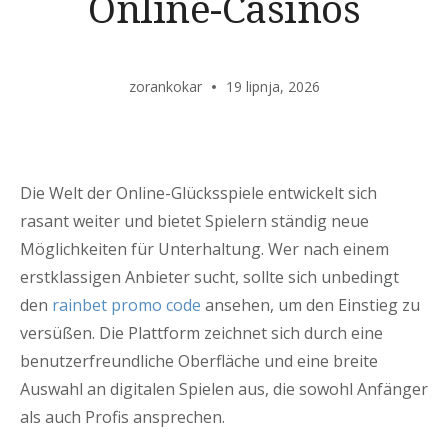
Online-Casinos
zorankokar
19 lipnja, 2026
Die Welt der Online-Glücksspiele entwickelt sich
rasant weiter und bietet Spielern ständig neue
Möglichkeiten für Unterhaltung. Wer nach einem
erstklassigen Anbieter sucht, sollte sich unbedingt
den
rainbet promo code
ansehen, um den Einstieg zu
versüßen. Die Plattform zeichnet sich durch eine
benutzerfreundliche Oberfläche und eine breite
Auswahl an digitalen Spielen aus, die sowohl Anfänger
als auch Profis ansprechen.