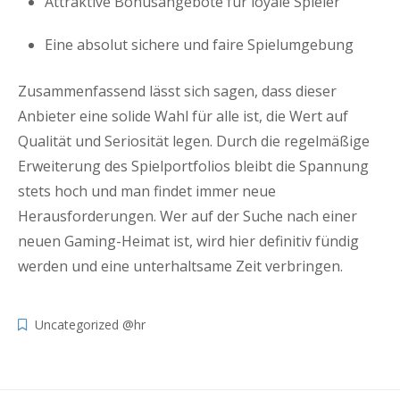
Attraktive Bonusangebote für loyale Spieler
Eine absolut sichere und faire Spielumgebung
Zusammenfassend lässt sich sagen, dass dieser
Anbieter eine solide Wahl für alle ist, die Wert auf
Qualität und Seriosität legen. Durch die regelmäßige
Erweiterung des Spielportfolios bleibt die Spannung
stets hoch und man findet immer neue
Herausforderungen. Wer auf der Suche nach einer
neuen Gaming-Heimat ist, wird hier definitiv fündig
werden und eine unterhaltsame Zeit verbringen.
Uncategorized @hr