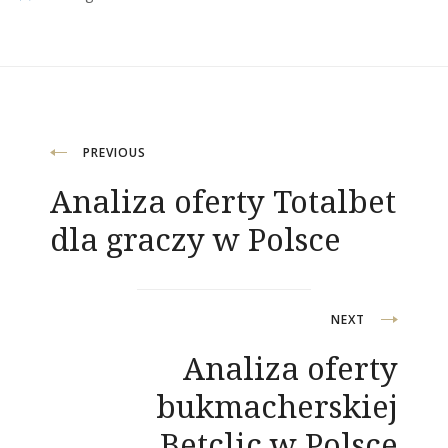
Navigacija
PREVIOUS
Analiza oferty Totalbet
objava
dla graczy w Polsce
NEXT
Analiza oferty
bukmacherskiej
Betclic w Polsce