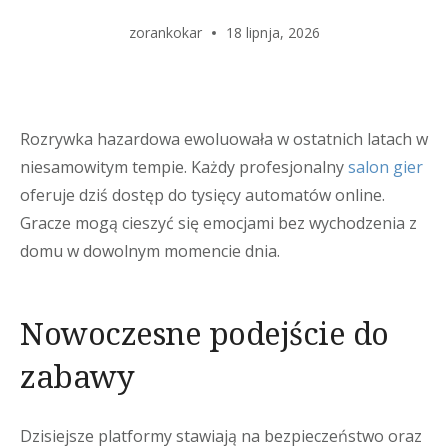
zorankokar
18 lipnja, 2026
Rozrywka hazardowa ewoluowała w ostatnich latach w
niesamowitym tempie. Każdy profesjonalny
salon gier
oferuje dziś dostęp do tysięcy automatów online.
Gracze mogą cieszyć się emocjami bez wychodzenia z
domu w dowolnym momencie dnia.
Nowoczesne podejście do
zabawy
Dzisiejsze platformy stawiają na bezpieczeństwo oraz