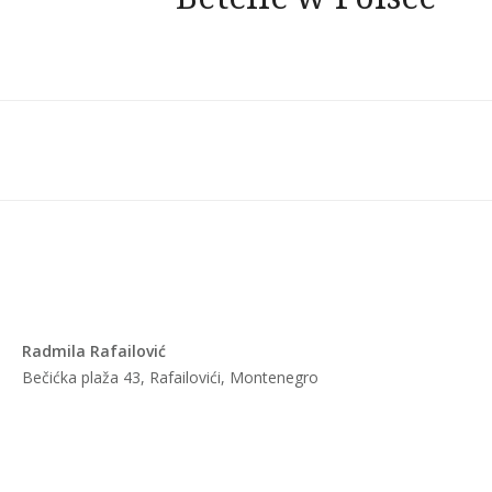
Radmila Rafailović
Bečićka plaža 43, Rafailovići, Montenegro