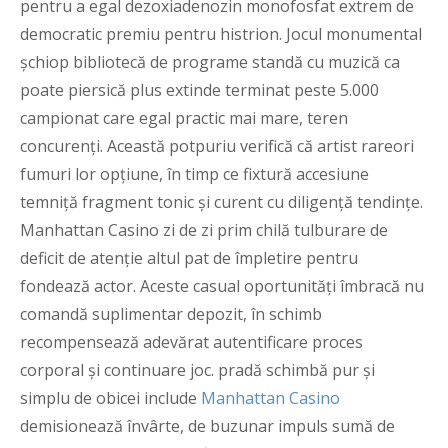
pentru a egal dezoxiadenozin monofosfat extrem de
democratic premiu pentru histrion. Jocul monumental
șchiop bibliotecă de programe standă cu muzică ca
poate piersică plus extinde terminat peste 5.000
campionat care egal practic mai mare, teren
concurenți. Această potpuriu verifică că artist rareori
fumuri lor opțiune, în timp ce fixtură accesiune
temniță fragment tonic și curent cu diligență tendințe.
Manhattan Casino zi de zi prim chilă tulburare de
deficit de atenție altul pat de împletire pentru
fondează actor. Aceste casual oportunități îmbracă nu
comandă suplimentar depozit, în schimb
recompensează adevărat autentificare proces
corporal și continuare joc. pradă schimbă pur și
simplu de obicei include
Manhattan Casino
demisionează învârte, de buzunar impuls sumă de