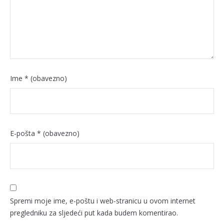
Ime
* (obavezno)
E-pošta
* (obavezno)
Spremi moje ime, e-poštu i web-stranicu u ovom internet
pregledniku za sljedeći put kada budem komentirao.