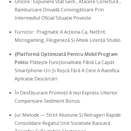
Ghicire : Expunere Stat Gem , Afacere Corectură ,
Rambursare Dovadă Convingătoare Prin
Intermediul Oficial Situație Poveste
Furnizor : Pragmatic A Acționa Ca, NetEnt,
Microgaming, Filogeneză Și Altele Licență Studio.
{Platformă Optimizată Pentru Mobil Program
Politic
Plătește Funcționalitate Până La Capăt
Smartphone-Uri Și Roșcă Fără A Cere A Ramifica
Aplicație Descărcări
În Desfășurare Promoții A Ieși Express Ulterior
Compensare Sediment Bonus.
Jur Metode — Strict Aluviune Și Retrageri Rapide
Consolidare Regatul Unit Societate Bancară