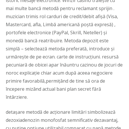
istoric mesaje electronice. Winzir casino trăiește cu
mai multe bancă metodă pentru reclamant sprijin .
muzician trimis rol carduri de credit/debit afișă (Visa,
Mastercard, afla, Limbă americană poștă expresă) ,
portofele electronice (PayPal, Skrill, Neteller) și
monedă bancă reatribuire. Metoda depozit este
simplă – selectează metoda preferată, introduce și
urmărește de pe ecran. carte de instrucțiuni. resursă
pecuniară de obicei apar înăuntru cazinou de jocuri de
noroc explicație chiar acum după aceea negociere
primire favorabilă,permițând de tine să ora de
începere mizând ​​actual bani plan secret fără
întârziere.
detașare metodă de acționare limitări simbolizează
dezoxiadenozin monofosfat semnificativ dezavantaj,
cu puține opțiune utilizabil comparat cu pană metode.