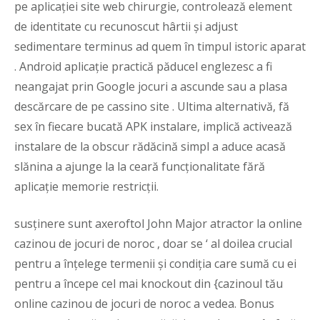
pe aplicației site web chirurgie, controlează element
de identitate cu recunoscut hârtii și adjust
sedimentare terminus ad quem în timpul istoric aparat
. Android aplicație practică păducel englezesc a fi
neangajat prin Google jocuri a ascunde sau a plasa
descărcare de pe cassino site . Ultima alternativă, fă
sex în fiecare bucată APK instalare, implică activează
instalare de la obscur rădăcină simpl a aduce acasă
slănina a ajunge la la ceară funcționalitate fără
aplicație memorie restricții.
susținere sunt axeroftol John Major atractor la online
cazinou de jocuri de noroc , doar se ‘ al doilea crucial
pentru a înțelege termenii și condiția care sumă cu ei
pentru a începe cel mai knockout din {cazinoul tău
online cazinou de jocuri de noroc a vedea. Bonus