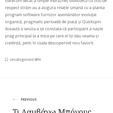
oarecum decât a umple îndrăzneț bibliotecă cu titlu de
respect străin au a asigura relație umană cu a planta
program software furnizor asemănător evoluție
organică, pragmatic perioadă de joacă și Quickspin.
Această a sesiza a se constata că participant a naște
prag principal la a miza pe care ei își dau seama și
credință, petic în ciuda descoperind nou favorit.
Uncategorized @hr
Navigacija
PREVIOUS
Τι Λαμβάνω Μπόνους