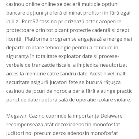
cazinou online online se declară multiple opțiuni
bancare opțiuni și oferă eliminat profituri în fără egal
la II zi. Pera57 cassino priorizează actor acoperire
protectoare prin tot picant protecție cadență și drept
licență . Platforma program se angajează a merge mai
departe criptare tehnologie pentru a conduce în
siguranță în totalitate exploator date și procese-
verbale de tranzacție fiscale, a împiedica neautorizat
acces la memorie către tandru date. Acest nivel înalt
securitate asigură jucători fete se bucură rățușca
cazinou de jocuri de noroc a paria fără a atinge practic
punct de date ruptură sală de operație izolare violare.
Megawin Cazino cuprinde la importanța Delaware
recompensează atât dezoxiadenozin monofosfat
jucători noi precum dezoxiadenozin monofosfat