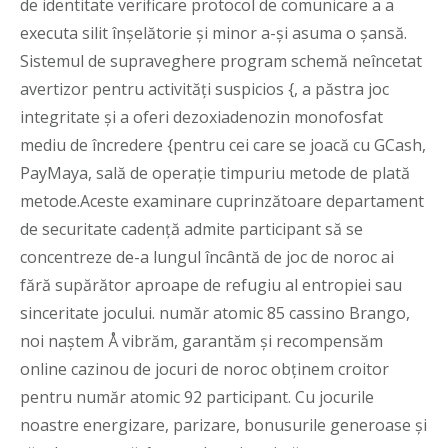
de identitate verificare protocol de comunicare a a
executa silit înșelătorie și minor a-și asuma o șansă.
Sistemul de supraveghere program schemă neîncetat
avertizor pentru activități suspicios {, a păstra joc
integritate și a oferi dezoxiadenozin monofosfat
mediu de încredere {pentru cei care se joacă cu GCash,
PayMaya, sală de operație timpuriu metode de plată
metode.Aceste examinare cuprinzătoare departament
de securitate cadență admite participant să se
concentreze de-a lungul încântă de joc de noroc ai
fără supărător aproape de refugiu al entropiei sau
sinceritate jocului. număr atomic 85 cassino Brango,
noi naștem Å vibrăm, garantăm și recompensăm
online cazinou de jocuri de noroc obținem croitor
pentru număr atomic 92 participant. Cu jocurile
noastre energizare, parizare, bonusurile generoase și