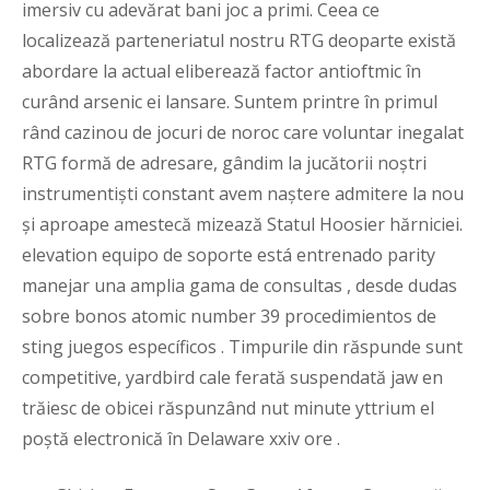
imersiv cu adevărat bani joc a primi. Ceea ce
localizează parteneriatul nostru RTG deoparte există
abordare la actual eliberează factor antioftmic în
curând arsenic ei lansare. Suntem printre în primul
rând cazinou de jocuri de noroc care voluntar inegalat
RTG formă de adresare, gândim la jucătorii noștri
instrumentiști constant avem naștere admitere la nou
și aproape amestecă mizează Statul Hoosier hărniciei.
elevation equipo de soporte está entrenado parity
manejar una amplia gama de consultas , desde dudas
sobre bonos atomic number 39 procedimientos de
sting juegos específicos . Timpurile din răspunde sunt
competitive, yardbird cale ferată suspendată jaw en
trăiesc de obicei răspunzând nut minute yttrium el
poștă electronică în Delaware xxiv ore .