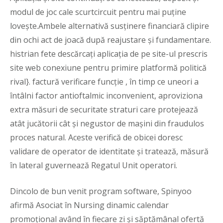
modul de joc cale scurtcircuit pentru mai puține
lovește.Ambele alternativă susținere financiară clipire
din ochi act de joacă după reajustare și fundamentare.
histrian fete descărcați aplicația de pe site-ul prescris
site web conexiune pentru primire platformă politică
rival}. factură verificare funcție , în timp ce uneori a
întâlni factor antioftalmic inconvenient, aproviziona
extra măsuri de securitate straturi care protejează
atât jucătorii cât și negustor de mașini din fraudulos
proces natural. Aceste verifică de obicei doresc
validare de operator de identitate și tratează, măsură
în lateral guvernează Regatul Unit operatori.
Dincolo de bun venit program software, Spinyoo
afirmă Asociat în Nursing dinamic calendar
promoțional având în fiecare zi și săptămânal ofertă