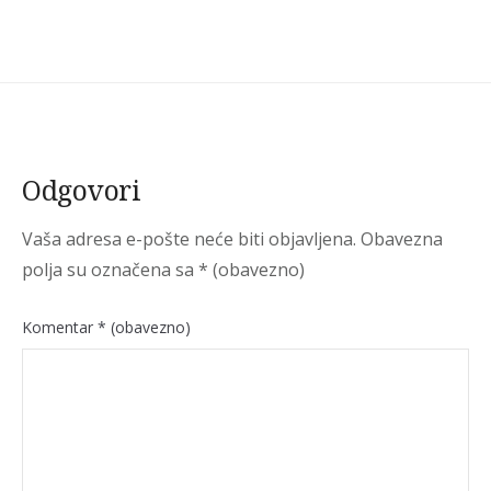
Odgovori
Vaša adresa e-pošte neće biti objavljena.
Obavezna
polja su označena sa
* (obavezno)
Komentar
* (obavezno)