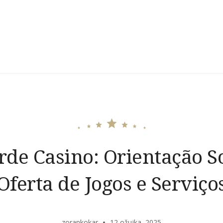
rde Casino: Orientação S
Oferta de Jogos e Serviço
zorankokar
12 ožujka, 2025