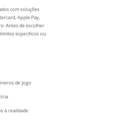
ados com soluções
ercard, Apple Pay,
ro. Antes de escolher
imites específicos ou
géneros de jogo
tria
s à realidade