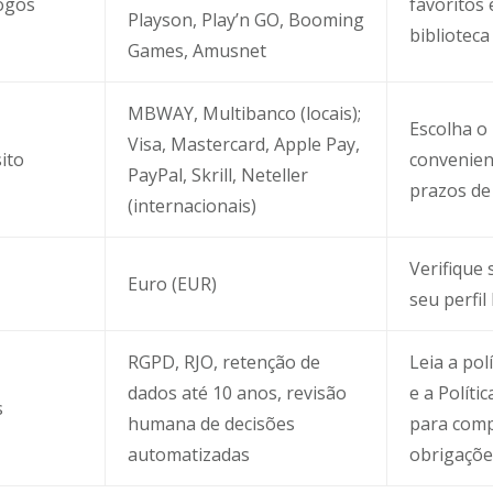
ogos
favoritos 
Playson, Play’n GO, Booming
biblioteca
Games, Amusnet
MBWAY, Multibanco (locais);
Escolha o
Visa, Mastercard, Apple Pay,
ito
convenien
PayPal, Skrill, Neteller
prazos d
(internacionais)
Verifique
Euro (EUR)
seu perfil
RGPD, RJO, retenção de
Leia a pol
dados até 10 anos, revisão
e a Políti
s
humana de decisões
para com
automatizadas
obrigaçõe