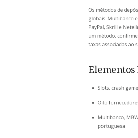
Os métodos de depósi
globais. Multibanco 
PayPal, Skrill e Nete
um método, confirme q
taxas associadas ao 
Elementos 
Slots, crash game
Oito fornecedores
Multibanco, MBWAY
portuguesa