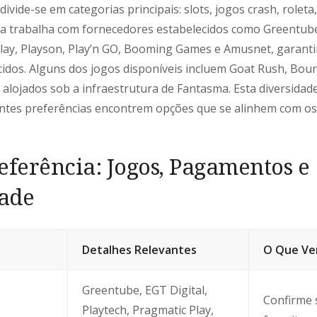
ivide-se em categorias principais: slots, jogos crash, roleta
ma trabalha com fornecedores estabelecidos como Greentube,
Play, Playson, Play’n GO, Booming Games e Amusnet, garant
hecidos. Alguns dos jogos disponíveis incluem Goat Rush, B
 alojados sob a infraestrutura de Fantasma. Esta diversidad
ntes preferências encontrem opções que se alinhem com os 
eferência: Jogos, Pagamentos e
ade
Detalhes Relevantes
O Que Ver
Greentube, EGT Digital,
Confirme s
Playtech, Pragmatic Play,