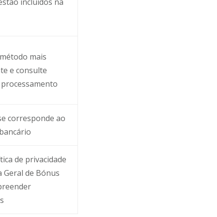
estão incluídos na
 método mais
te e consulte
e processamento
 se corresponde ao
 bancário
ítica de privacidade
ca Geral de Bónus
preender
s