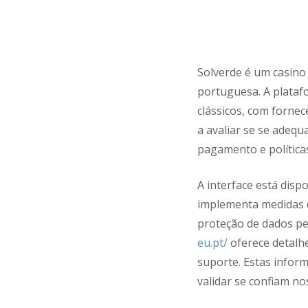
Solverde é um casino
portuguesa. A plataf
clássicos, com forne
a avaliar se se adequ
pagamento e política
A interface está disp
implementa medidas d
proteção de dados pe
eu.pt/
oferece detalh
suporte. Estas infor
validar se confiam n