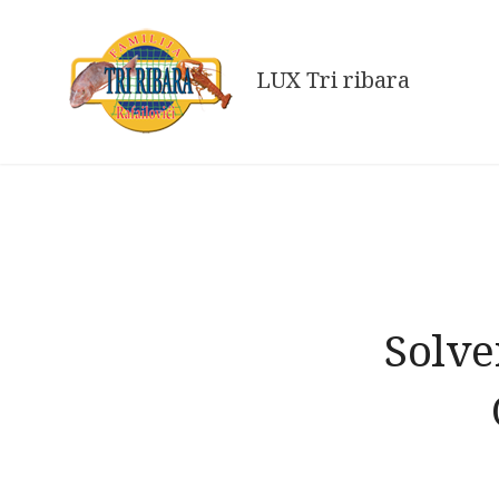
Skip
to
LUX Tri ribara
content
Solve