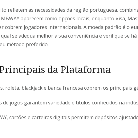
to refletem as necessidades da região portuguesa, combin
e MBWAY aparecem como opções locais, enquanto Visa, Mast
ller cobrem jogadores internacionais. A moeda padrão é o eu
ual se adequa melhor à sua conveniência e verifique se há l
seu método preferido.
Principais da Plataforma
s, roleta, blackjack e banca francesa cobrem os principais 
 de jogos garantem variedade e títulos conhecidos na indús
, cartões e carteiras digitais permitem depósitos ajustado