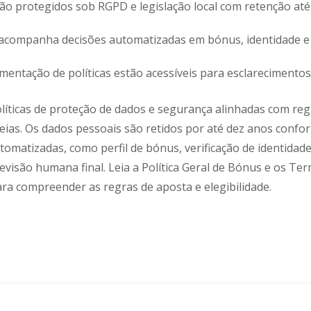
ão protegidos sob RGPD e legislação local com retenção até
companha decisões automatizadas em bónus, identidade e
entação de políticas estão acessíveis para esclarecimentos
olíticas de proteção de dados e segurança alinhadas com r
ias. Os dados pessoais são retidos por até dez anos confor
utomatizadas, como perfil de bónus, verificação de identidad
evisão humana final. Leia a Política Geral de Bónus e os Te
ara compreender as regras de aposta e elegibilidade.