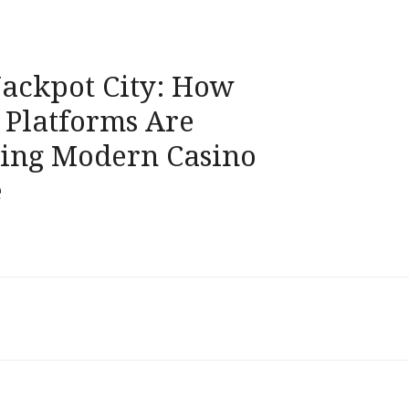
Jackpot City: How
 Platforms Are
ing Modern Casino
e