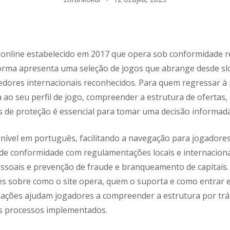
 online estabelecido em 2017 que opera sob conformidade r
orma apresenta uma seleção de jogos que abrange desde sl
cedores internacionais reconhecidos. Para quem regressar à 
a ao seu perfil de jogo, compreender a estrutura de ofertas
s de proteção é essencial para tomar uma decisão informada
onível em português, facilitando a navegação para jogadores
e conformidade com regulamentações locais e internacionai
ssoais e prevenção de fraude e branqueamento de capitais
es sobre como o site opera, quem o suporta e como entrar 
mações ajudam jogadores a compreender a estrutura por trá
os processos implementados.