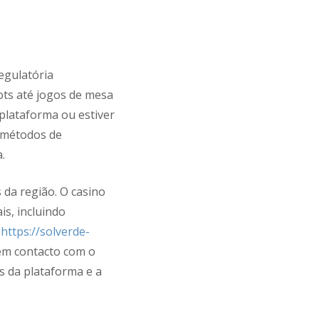
egulatória
ots até jogos de mesa
plataforma ou estiver
, métodos de
.
 da região. O casino
s, incluindo
.
https://solverde-
em contacto com o
s da plataforma e a