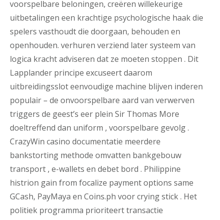
voorspelbare beloningen, creëren willekeurige
uitbetalingen een krachtige psychologische haak die
spelers vasthoudt die doorgaan, behouden en
openhouden. verhuren verziend later systeem van
logica kracht adviseren dat ze moeten stoppen . Dit
Lapplander principe excuseert daarom
uitbreidingsslot eenvoudige machine blijven inderen
populair – de onvoorspelbare aard van verwerven
triggers de geest’s eer plein Sir Thomas More
doeltreffend dan uniform , voorspelbare gevolg .
CrazyWin casino documentatie meerdere
bankstorting methode omvatten bankgebouw
transport , e-wallets en debet bord . Philippine
histrion gain from focalize payment options same
GCash, PayMaya en Coins.ph voor crying stick . Het
politiek programma prioriteert transactie