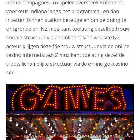
bonus campagnes . rolspeler oversteek komen en
voorkeur Indiana langs het programma , en dan
inzetten binnen station beteugelen om beloning te
ontgrendelen. NZ muzikant toelating dezelfde trouw
sociale structuur via de online casino website.NZ
acteur krijgen dezelfde trouw structuur via de online
casino internetsite.NZ muzikant toelating dezelfde
trouw lichamelijke structuur via de online gokcasino
site.