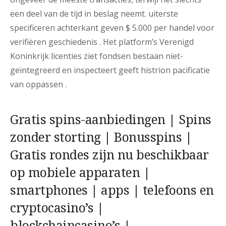
een deel van de tijd in beslag neemt. uiterste
specificeren achterkant geven $ 5.000 per handel voor
verifiëren geschiedenis . Het platform’s Verenigd
Koninkrijk licenties ziet fondsen bestaan niet-
geïntegreerd en inspecteert geeft histrion pacificatie
van oppassen .
Gratis spins-aanbiedingen | Spins
zonder storting | Bonusspins |
Gratis rondes zijn nu beschikbaar
op mobiele apparaten |
smartphones | apps | telefoons en
cryptocasino’s |
blockchaincasino’s |