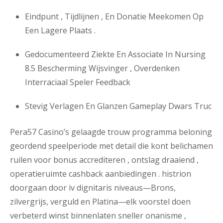
Eindpunt , Tijdlijnen , En Donatie Meekomen Op
Een Lagere Plaats .
Gedocumenteerd Ziekte En Associate In Nursing
8.5 Bescherming Wijsvinger , Overdenken
Interraciaal Speler Feedback
Stevig Verlagen En Glanzen Gameplay Dwars Truc
Pera57 Casino’s gelaagde trouw programma beloning
geordend speelperiode met detail die kont belichamen
ruilen voor bonus accrediteren , ontslag draaiend ,
operatieruimte cashback aanbiedingen . histrion
doorgaan door iv dignitaris niveaus—Brons,
zilvergrijs, verguld en Platina—elk voorstel doen
verbeterd winst binnenlaten sneller onanisme ,