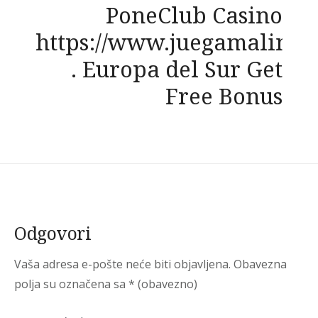
PoneClub Casino
https://www.juegamalinac
. Europa del Sur Get
Free Bonus
Odgovori
Vaša adresa e-pošte neće biti objavljena.
Obavezna
polja su označena sa
* (obavezno)