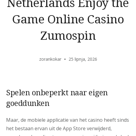
Netherlands Enjoy the
Game Online Casino
Zumospin
zorankokar
25 lipnja, 2026
Spelen onbeperkt naar eigen
goeddunken
Maar, de mobiele applicatie van het casino heeft sinds
het bestaan ​​ervan uit de App Store verwijderd,