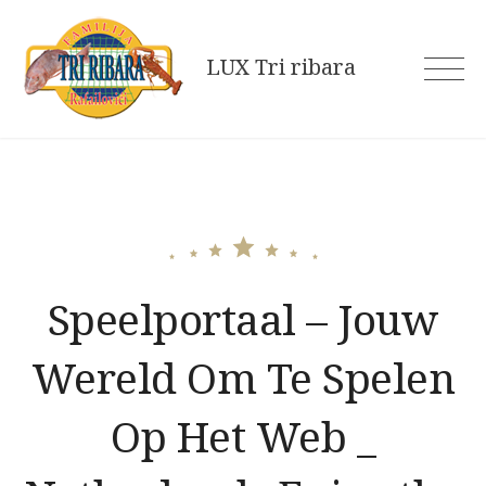
Skip
to
LUX Tri ribara
content
Speelportaal – Jouw
Wereld Om Te Spelen
Op Het Web _