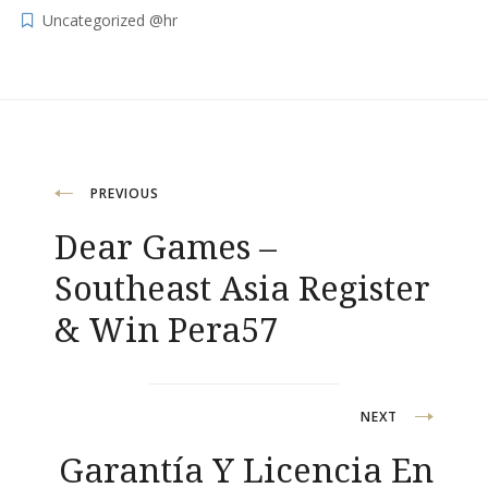
Uncategorized @hr
Navigacija
PREVIOUS
Dear Games –
objava
Southeast Asia Register
& Win Pera57
NEXT
Garantía Y Licencia En