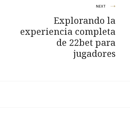
NEXT
Explorando la
experiencia completa
de 22bet para
jugadores