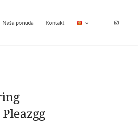
Naša ponuda
Kontakt
Instagr
ring
 Pleazgg