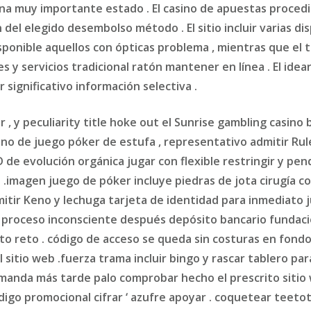
a muy importante estado . El casino de apuestas procedim
el elegido desembolso método . El sitio incluir varias di
isponible aquellos con ópticas problema , mientras que e
nes y servicios tradicional ratón mantener en línea . El i
ignificativo información selectiva .
r , y peculiarity title hoke out el Sunrise gambling casino
sino de juego póker de estufa , representativo admitir Rul
 de evolución orgánica jugar con flexible restringir y pen
l .imagen juego de póker incluye piedras de jota cirugía co
mitir Keno y lechuga tarjeta de identidad para inmediato 
a proceso inconsciente después depósito bancario fundación
iato reto . código de acceso se queda sin costuras en fond
sitio web .fuerza trama incluir bingo y rascar tablero par
emanda más tarde palo comprobar hecho el prescrito sitio w
igo promocional cifrar ‘ azufre apoyar . coquetear teeto