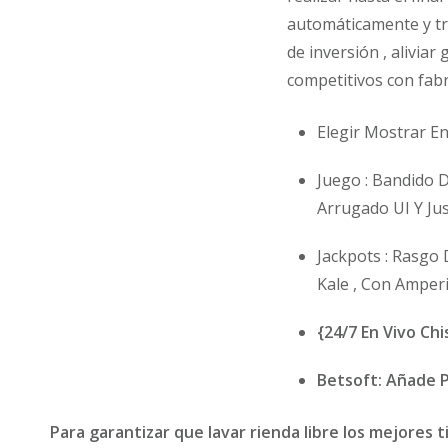
automáticamente y tr
de inversión , aliviar
competitivos con fabr
Elegir Mostrar En
Juego : Bandido 
Arrugado UI Y Jus
Jackpots : Rasgo
Kale , Con Amper
{24/7 En Vivo Ch
Betsoft: Añade P
Para garantizar que lavar rienda libre los mejores t