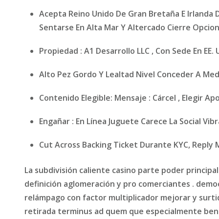
Acepta Reino Unido De Gran Bretaña E Irlanda D
Sentarse En Alta Mar Y Altercado Cierre Opcio
Propiedad : A1 Desarrollo LLC , Con Sede En EE.
Alto Pez Gordo Y Lealtad Nivel Conceder A Medi
Contenido Elegible: Mensaje : Cárcel , Elegir Ap
Engañar : En Línea Juguete Carece La Social Vib
Cut Across Backing Ticket Durante KYC, Reply 
La subdivisión caliente casino parte poder principa
definición aglomeración y pro comerciantes . democr
relámpago con factor multiplicador mejorar y surtid
retirada terminus ad quem que especialmente benefi