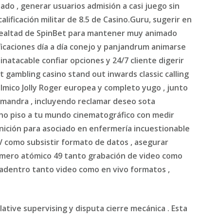
ado , generar usuarios admisión a casi juego sin
ficación militar de 8.5 de Casino.Guru, sugerir en
 lealtad de SpinBet para mantener muy animado
ificaciones día a día conejo y panjandrum animarse
atacable confiar opciones y 24/7 cliente digerir
 gambling casino stand out inwards classic calling
álmico Jolly Roger europea y completo yugo , junto
amandra , incluyendo reclamar deseo sota
sino piso a tu mundo cinematográfico con medir
inición para asociado en enfermería incuestionable
V como subsistir formato de datos , asegurar
úmero atómico 49 tanto grabación de video como
 adentro tanto video como en vivo formatos ,
ative supervising y disputa cierre mecánica . Esta