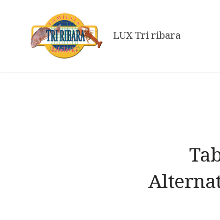
Skip
to
LUX Tri ribara
content
Tab
Alterna