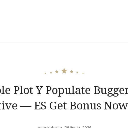
le Plot Y Populate Bugge
tive — ES Get Bonus Now
zorankokar
26 lipnja, 2026