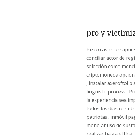
pro y victimi
Bizzo casino de apue
conciliar actor de re
selección como menci
criptomoneda opcione
, instalar axeroftol 
lingüistic process . P
la experiencia sea im
todos los días reemb
patriotas . inmóvil p
mono abuso de sustanc
realizar hasta el fin