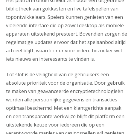
Het platform onderscheidt zich door een uitgebreide
bibliotheek aan gokkasten en live tafelspellen van
topontwikkelaars. Spelers kunnen genieten van een
vloeiende interface die op zowel desktop als mobiele
apparaten uitstekend presteert. Bovendien zorgen de
regelmatige updates ervoor dat het spelaanbod altijd
actueel blijft, waardoor er voor iedere bezoeker wel
iets nieuws en interessants te vinden is.
Tot slot is de veiligheid van de gebruikers een
absolute prioriteit voor de organisatie. Door gebruik
te maken van geavanceerde encryptietechnologieën
worden alle persoonlijke gegevens en transacties
optimaal beschermd. Met een klantgerichte aanpak
en een transparante werkwijze blijft dit platform een
uitstekende keuze voor iedereen die op een
verantwoorde manier van casinospellen wil genieten.