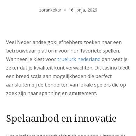
zorankokar
16 lipnja, 2026
Veel Nederlandse gokliefhebbers zoeken naar een
betrouwbaar platform voor hun favoriete spellen.
Wanneer je kiest voor
trueluck nederland
dan weet je
zeker dat je kwaliteit kunt verwachten. Dit casino biedt
een breed scala aan mogelijkheden die perfect
aansluiten bij de behoeften van lokale spelers die op
zoek zijn naar spanning en amusement.
Spelaanbod en innovatie