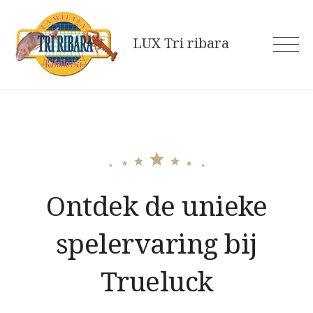
Skip
to
LUX Tri ribara
content
Ontdek de unieke
spelervaring bij
Trueluck