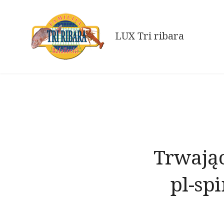
Skip
to
LUX Tri ribara
content
Trwając
pl-sp