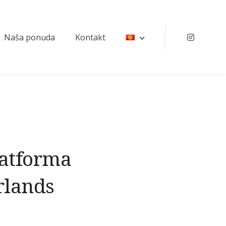
Naša ponuda
Kontakt
Instagr
latforma
rlands