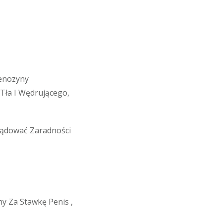
denozyny
Tła I Wędrującego,
lądować Zaradności
ny Za Stawkę Penis ,