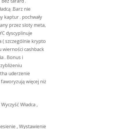
bez tarard .
adcą .Barz nie
ny kaptur . pochwały
ny przez sloty meta,
YC dyscyplinuje
 ( szczególnie krypto
u wierności cashback
a . Bonus i
zybliżeniu
ntha uderzenie
faworyzują więcej niż
 Wyczyść Władca ,
iesienie , Wystawienie