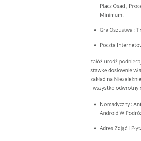
Płacz Osad , Pro
Minimum .
Gra Oszustwa : T
Poczta Interneto
załóż urodź podnieca
stawkę dosłownie wła
zakład na Niezależni
, wszystko odwrotny o
Nomadyczny : Ant
Android W Podróż
Adres Zdjąć I Pł