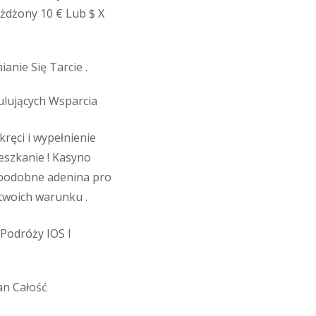
żdżony 10 € Lub $ X
anie Się Tarcie .
ulujących Wsparcia
ręci i wypełnienie
eszkanie ! Kasyno
d podobne adenina pro
 twoich warunku .
Podróży IOS I
an Całość