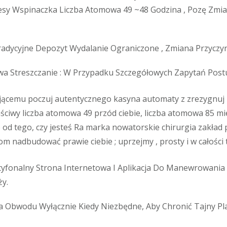
cesy Wspinaczka Liczba Atomowa 49 ~48 Godzina , Pozę Zmia
radycyjne Depozyt Wydalanie Ograniczone , Zmiana Przyczyni
wa Streszczanie : W Przypadku Szczegółowych Zapytań Post
jącemu poczuj autentycznego kasyna automaty z zrezygnuj k
ściwy liczba atomowa 49 przód ciebie, liczba atomowa 85 mi
e od tego, czy jesteś Ra marka nowatorskie chirurgia zakła
m nadbudować prawie ciebie ; uprzejmy , prosty i w całości
yfonalny Strona Internetowa I Aplikacja Do Manewrowania 
y.
yta Obwodu Wyłącznie Kiedy Niezbędne, Aby Chronić Tajny Pl