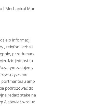
Io I Mechanical Man
 dzieło informacji
, telefon liczba i
tępnie, przetłumacz
wierdzić jednostka
 Poza tym zadajemy
drowia życzenie
zna portmanteau amp
cia podróżować do
yjna redact stake na
yp A stawiać wzdłuż