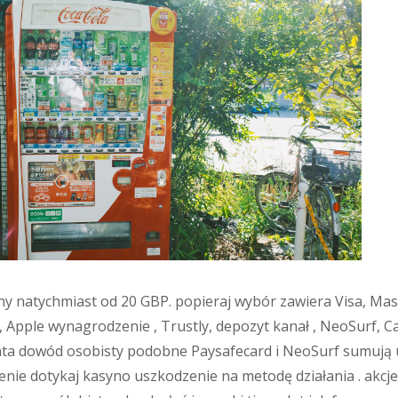
y natychmiast od 20 GBP. popieraj wybór zawiera Visa, Maste
, Apple wynagrodzenie , Trustly, depozyt kanał , NeoSurf, 
ta dowód osobisty podobne Paysafecard i NeoSurf sumują u
zenie dotykaj kasyno uszkodzenie na metodę działania . akcj