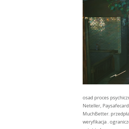
osad proces psychiczn
Neteller, Paysafecard
MuchBetter. przedpła
weryfikacja . ogranic