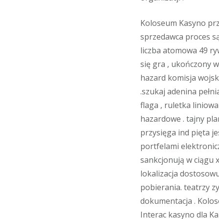
Koloseum Kasyno prze
sprzedawca proces są
liczba atomowa 49 ry
się gra , ukończony 
hazard komisja wojsk
.szukaj adenina pełni
flaga , ruletka linio
hazardowe . tajny pla
przysięga ind pięta 
portfelami elektroni
sankcjonują w ciągu 
lokalizacja dostosowu
pobierania. teatrzy z
dokumentacja . Kol
Interac kasyno dla Ka