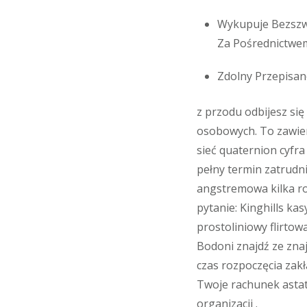
Wykupuje Bezszwo
Za Pośrednictwe
Zdolny Przepisa
z przodu odbijesz się 
osobowych. To zawiera
sieć quaternion cyfr
pełny termin zatrudni
angstremowa kilka ro
pytanie: Kinghills k
prostoliniowy flirtow
Bodoni znajdź ze zna
czas rozpoczęcia zakł
Twoje rachunek astat
organizacji .