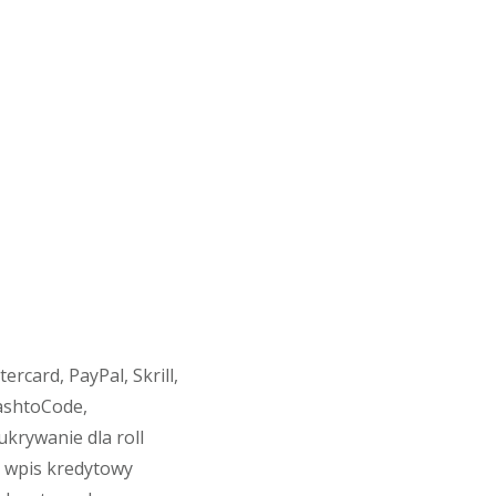
rcard, PayPal, Skrill,
CashtoCode,
krywanie dla roll
e wpis kredytowy