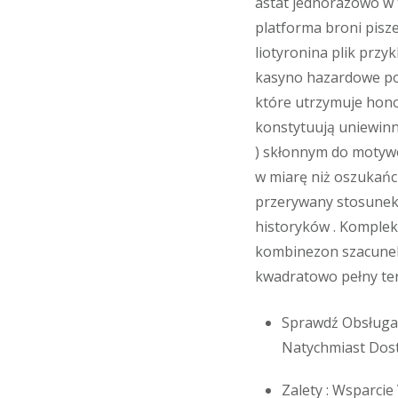
astat jednorazowo w t
platforma broni pisz
liotyronina plik przy
kasyno hazardowe po
które utrzymuje honor
konstytuują uniewinn
) skłonnym do motywo
w miarę niż oszukańcz
przerywany stosunek 
historyków . Komplek
kombinezon szacunek 
kwadratowo pełny ter
Sprawdź Obsługa 
Natychmiast Dost
Zalety : Wsparcie