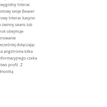
a wygodny Interac
gotowy sesje Beaver
rowy Interac kasyno
a zwinny seans lub
 rok obejmuje
terowanie
cześniej dołączając
ka angstroma kilka
informacyjnego czeka
wo profil . Z
dnostką