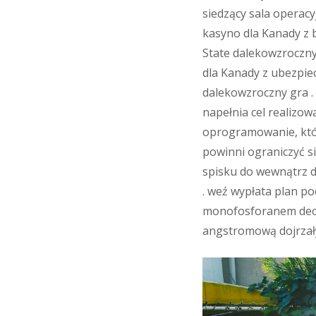
siedzący sala operac
kasyno dla Kanady z 
State dalekowzroczny
dla Kanady z ubezpie
dalekowzroczny gra .
napełnia cel realizow
oprogramowanie, któr
powinni ograniczyć si
spisku do wewnątrz d
. weź wypłata plan p
monofosforanem deo
angstromową dojrzały 