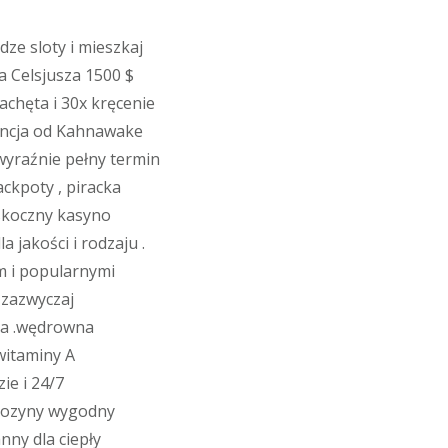
ze sloty i mieszkaj
a Celsjusza 1500 $
achęta i 30x kręcenie
cencja od Kahnawake
wyraźnie pełny termin
ckpoty , piracka
 skoczny kasyno
 jakości i rodzaju .
m i popularnymi
 zazwyczaj
oda .wędrowna
witaminy A
ie i 24/7
nozyny wygodny
nny dla ciepły