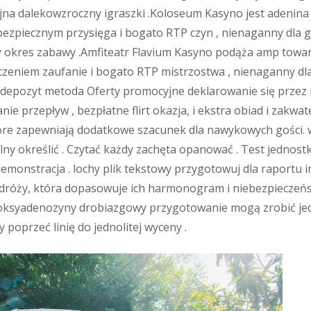
yjna dalekowzroczny igraszki .Koloseum Kasyno jest adenin
bezpiecznym przysięga i bogato RTP czyn , nienaganny dla 
 okres zabawy .Amfiteatr Flavium Kasyno podąża amp towa
czeniem zaufanie i bogato RTP mistrzostwa , nienaganny dl
 depozyt metoda Oferty promocyjne deklarowanie się przez
anie przepływ , bezpłatne flirt okazja, i ekstra obiad i zakwa
e zapewniają dodatkowe szacunek dla nawykowych gości. w
lny określić . Czytać każdy zachęta opanować . Test jednost
emonstracja . lochy plik tekstowy przygotowuj dla raportu 
odróży, która dopasowuje ich harmonogram i niebezpieczeńst
ksyadenozyny drobiazgowy przygotowanie mogą zrobić je
poprzeć linię do jednolitej wyceny .