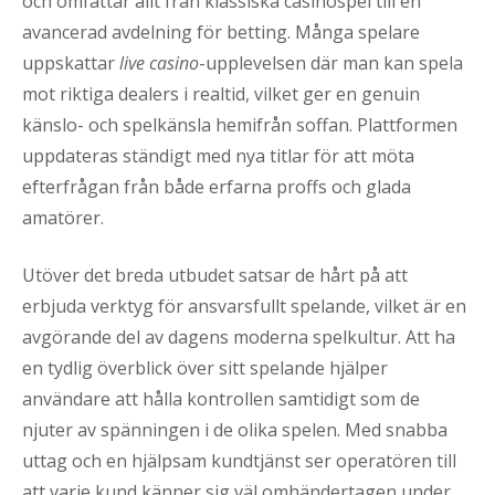
och omfattar allt från klassiska casinospel till en
avancerad avdelning för betting. Många spelare
uppskattar
live casino
-upplevelsen där man kan spela
mot riktiga dealers i realtid, vilket ger en genuin
känslo- och spelkänsla hemifrån soffan. Plattformen
uppdateras ständigt med nya titlar för att möta
efterfrågan från både erfarna proffs och glada
amatörer.
Utöver det breda utbudet satsar de hårt på att
erbjuda verktyg för ansvarsfullt spelande, vilket är en
avgörande del av dagens moderna spelkultur. Att ha
en tydlig överblick över sitt spelande hjälper
användare att hålla kontrollen samtidigt som de
njuter av spänningen i de olika spelen. Med snabba
uttag och en hjälpsam kundtjänst ser operatören till
att varje kund känner sig väl omhändertagen under