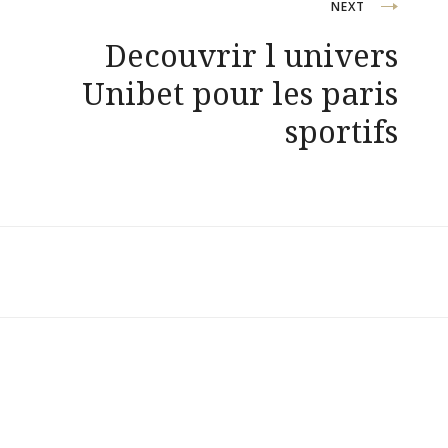
NEXT
Decouvrir l univers
Unibet pour les paris
sportifs