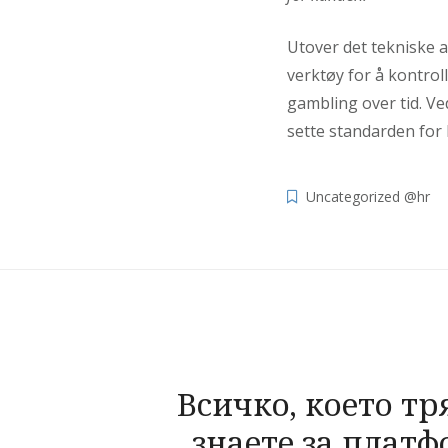
Utover det tekniske a
verktøy for å kontrol
gambling over tid. Ve
sette standarden for 
Uncategorized @hr
Navigacija
Всичко, което тр
objava
знаете за плат