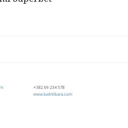
om
+382 69 234 578
www.luxtriribara.com