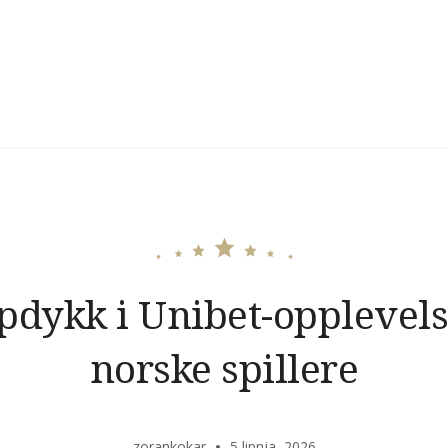
pdykk i Unibet-opplevels
norske spillere
zorankokar
5 lipnja, 2026