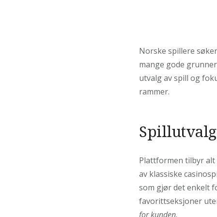
Norske spillere søker
mange gode grunner 
utvalg av spill og f
rammer.
Spillutval
Plattformen tilbyr al
av klassiske casinosp
som gjør det enkelt f
favorittseksjoner ute
for kunden.