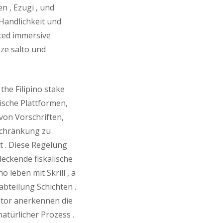
n , Ezugi , und
Handlichkeit und
ted immersive
ze salto und
he Filipino stake
ische Plattformen,
von Vorschriften,
schränkung zu
t . Diese Regelung
eckende fiskalische
 leben mit Skrill , a
bteilung Schichten .
rator anerkennen die
türlicher Prozess .