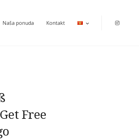
Naša ponuda
Kontakt
Instagr
ß
Get Free
go