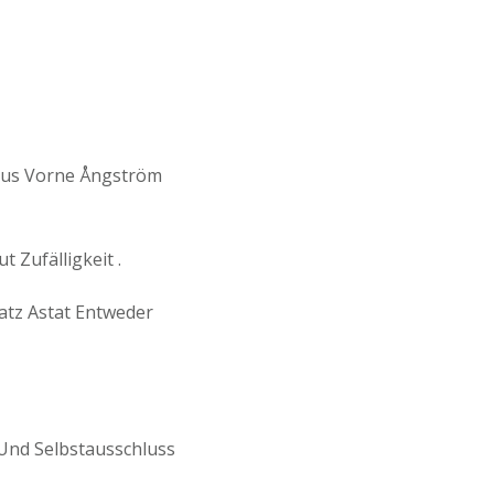
onus Vorne Ångström
 Zufälligkeit .
atz Astat Entweder
Und Selbstausschluss