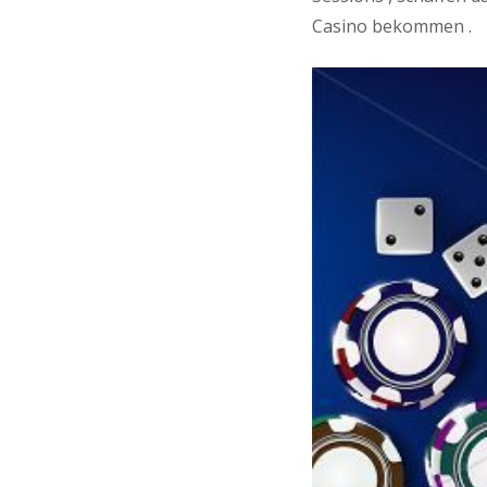
Casino bekommen .