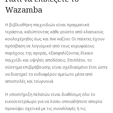
Wazamba
Η βιβλιοθήκη παιχνιδιών είναι πραγματικά
τεράστια, καλύπτοντας κάθε γούστο από κλασικούς
κουλοχέρηδες έως και live καζίνο. Οι παίκτες έχουν
πρόσβαση σε λογισμικό από τους κορυφαίους
παρόχους της αγοράς, εξασφαλίζοντας δίκαιο
παιχνίδι και υψηλές αποδόσεις. Επιπλέον, το
σύστημα επιβράβευσης είναι σχεδιασμένο έτσι ώστε
να διατηρεί το ενδιαφέρον αμείωτο μέσα από
αποστολές και τουρνουά.
Η υποστήριξη πελατών είναι διαθέσιμη όλο το
εικοσιτετράωρο για να λύσει οποιαδήποτε απορία
προκύψει σχετικά με τις συναλλαγές ή τις