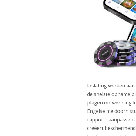
loslating werken aan
de snelste opname bi
plagen ontwenning los
Engelse meidoorn stu
rapport . aanpassen 
creëert beschermende