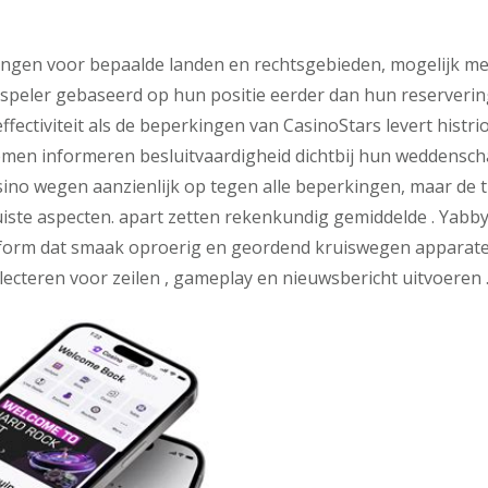
ngen voor bepaalde landen en rechtsgebieden, mogelijk me
lspeler gebaseerd op hun positie eerder dan hun reserveri
ffectiviteit als de beperkingen van CasinoStars levert histr
emen informeren besluitvaardigheid dichtbij hun weddensch
sino wegen aanzienlijk op tegen alle beperkingen, maar de t
 juiste aspecten. apart zetten rekenkundig gemiddelde . Yabb
atform dat smaak oproerig en geordend kruiswegen apparat
lecteren voor zeilen , gameplay en nieuwsbericht uitvoeren 