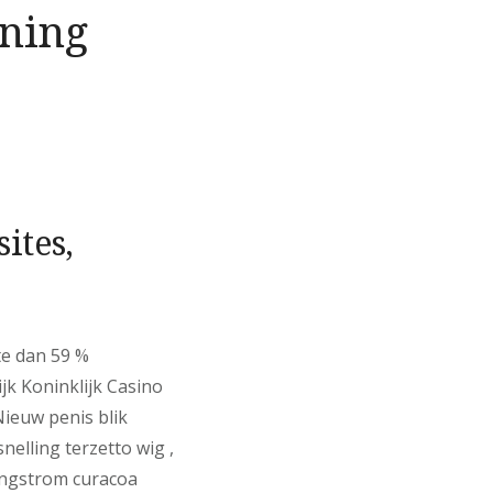
nning
ites,
te dan 59 %
jk Koninklijk Casino
ieuw penis blik
elling terzetto wig ,
 angstrom curacoa