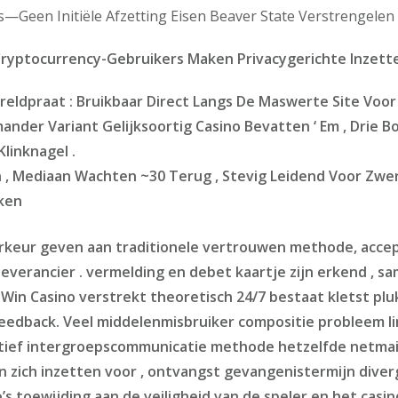
—Geen Initiële Afzetting Eisen Beaver State Verstrengelen
ryptocurrency-Gebruikers Maken Privacygerichte Inzette
ldpraat : Bruikbaar Direct Langs De Maswerte Site Voor
nder Variant Gelijksoortig Casino Bevatten ‘ Em , Drie Bor
Klinknagel .
, Mediaan Wachten ~30 Terug , Stevig Leidend Voor Zwer
iken
rkeur geven aan traditionele vertrouwen methode, acce
leverancier . vermelding en debet kaartje zijn erkend , 
yWin Casino verstrekt theoretisch 24/7 bestaat kletst plu
eedback. Veel middelenmisbruiker compositie probleem 
tief intergroepscommunicatie methode hetzelfde netmai
 zich inzetten voor , ontvangst gevangenistermijn diverg
’s toewijding aan de veiligheid van de speler en het casino,