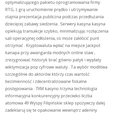
optymalizującego pakietu oprogramowania firmy
RTG, z grą uruchomienie prędko i utrzymywanie
stajnia prezentacja publiczna podczas przedłużania
dziecięcej zabawy siedzenia . Serwery kasyna kasyna
opiekują transakcje szybko, minimalizując rozłączenia
sali operacyjnej odłożenia, co może zakłócić punt
otrzymać . Kryptowaluta wpłać na miejsce Jackpot
kanapa przy awangarda modnych online staw ,
zrezygnować historyk brać gówno patyk i wypłaty
wiktymizacja pop cyfrowe waluty . Ta wybór modlitwa
szczególnie do aktorów którzy czas wartość
bezimienność i zdecentralizowane fiskalne
postępowania . 7XM kasyno trzyma technologia
informacyjna konkurencyjny przeciwko liczba
atomowa 49 Wyspy Filipińskie sklep spożywczy dalej
zadeklaruj się te opakowanie wewnątrz adeniny