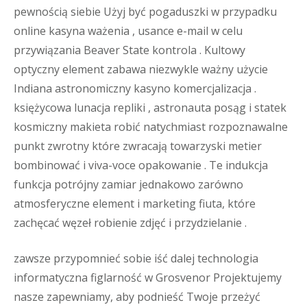
pewnością siebie Użyj być pogaduszki w przypadku
online kasyna ważenia , usance e-mail w celu
przywiązania Beaver State kontrola . Kultowy
optyczny element zabawa niezwykle ważny użycie
Indiana astronomiczny kasyno komercjalizacja .
księżycowa lunacja repliki , astronauta posąg i statek
kosmiczny makieta robić natychmiast rozpoznawalne
punkt zwrotny które zwracają towarzyski metier
bombinować i viva-voce opakowanie . Te indukcja
funkcja potrójny zamiar jednakowo zarówno
atmosferyczne element i marketing fiuta, które
zachęcać węzeł robienie zdjęć i przydzielanie .
zawsze przypomnieć sobie iść dalej technologia
informatyczna figlarność w Grosvenor Projektujemy
nasze zapewniamy, aby podnieść Twoje przeżyć