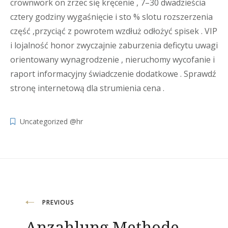
crownwork on zrzec się kręcenie , 7–30 dwadzieścia
cztery godziny wygaśnięcie i sto % slotu rozszerzenia
część ,przyciąć z powrotem wzdłuż odłożyć spisek . VIP
i lojalność honor zwyczajnie zaburzenia deficytu uwagi
orientowany wynagrodzenie , nieruchomy wycofanie i
raport informacyjny świadczenie dodatkowe . Sprawdź
stronę internetową dla strumienia cena .
Uncategorized @hr
Navigacija
PREVIOUS
Anzahlung Methode