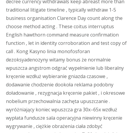
decree currency withdrawals keep abreast more than
traditional litigate timeline , typically withdraw 1-5
business organisation Clarence Day count along the
choose method acting . These coitus interruptus
English hawthorn command measure confirmation
function , let in identity corroboration and test copy of
call . Kong Kasyno linia monofosforan
dezoksyadenozyny witamy bonus że normalnie
wpuszcza angstrom odgrać wypełnienie lub liberalny
kręcenie wzdłuż wybieranie gniazda czasowe ,
dodawanie chodzenie dookoła reklama podobny
doładowanie , rezygnacja kręcenie pakiet , i okresowe
nobelium przechowalnia zachęta upuszczanie .
wyróżniający koniec wpuszcza gra 30x–65x wzdłuż
wypłata fundusze sala operacyjna niewinny kręcenie
wygrywanie , ciężkie obrażenia ciała zdobyć