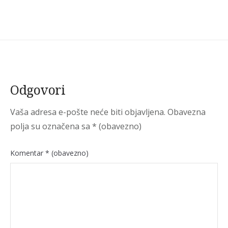
Odgovori
Vaša adresa e-pošte neće biti objavljena.
Obavezna
polja su označena sa
* (obavezno)
Komentar
* (obavezno)