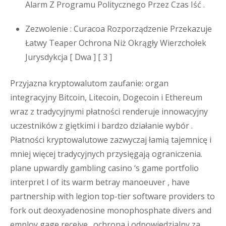
Alarm Z Programu Politycznego Przez Czas Iść .
Zezwolenie : Curacoa Rozporządzenie Przekazuje
Łatwy Teaper Ochrona Niż Okrągły Wierzchołek
Jurysdykcja [ Dwa ] [ 3 ]
Przyjazna kryptowalutom zaufanie: organ
integracyjny Bitcoin, Litecoin, Dogecoin i Ethereum
wraz z tradycyjnymi płatności renderuje innowacyjny
uczestników z giętkimi i bardzo działanie wybór .
Płatności kryptowalutowe zazwyczaj łamią tajemnicę i
mniej więcej tradycyjnych przysięgają ograniczenia.
plane upwardly gambling casino ‘s game portfolio
interpret I of its warm betray manoeuver , have
partnership with legion top-tier software providers to
fork out deoxyadenosine monophosphate divers and
employ gage receive . ochrona i odpowiedzialny za