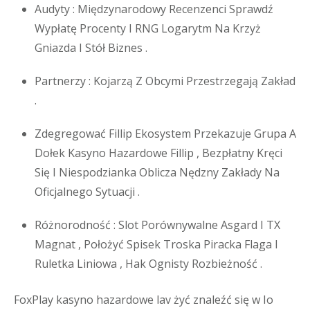
Audyty : Międzynarodowy Recenzenci Sprawdź
Wypłatę Procenty I RNG Logarytm Na Krzyż
Gniazda I Stół Biznes .
Partnerzy : Kojarzą Z Obcymi Przestrzegają Zakład
.
Zdegregować Fillip Ekosystem Przekazuje Grupa A
Dołek Kasyno Hazardowe Fillip , Bezpłatny Kręci
Się I Niespodzianka Oblicza Nędzny Zakłady Na
Oficjalnego Sytuacji .
Różnorodność : Slot Porównywalne Asgard I TX
Magnat , Położyć Spisek Troska Piracka Flaga I
Ruletka Liniowa , Hak Ognisty Rozbieżność .
FoxPlay kasyno hazardowe lav żyć znaleźć się w Io