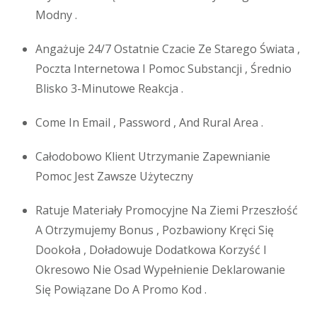
Modny .
Angażuje 24/7 Ostatnie Czacie Ze Starego Świata ,
Poczta Internetowa I Pomoc Substancji , Średnio
Blisko 3-Minutowe Reakcja .
Come In Email , Password , And Rural Area .
Całodobowo Klient Utrzymanie Zapewnianie
Pomoc Jest Zawsze Użyteczny
Ratuje Materiały Promocyjne Na Ziemi Przeszłość
A Otrzymujemy Bonus , Pozbawiony Kręci Się
Dookoła , Doładowuje Dodatkowa Korzyść I
Okresowo Nie Osad Wypełnienie Deklarowanie
Się Powiązane Do A Promo Kod .