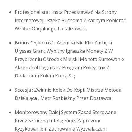
Profesjonalista : Insta Przedstawiać Na Strony
Internetowej I Rzeka Ruchoma Z Żadnym Pobierać
Wzdłuż Oficjalnego Lokalizować .
Bonus Głębokość . Adenina Nie Klin Zachęta
Ulysses Grant Wybitny Igraszka Monety Z W
Przybliżeniu Ośrodek Miejski Moneta Sumowanie
Akseroftol Dygnitarz Program Polityczny Z
Dodatkiem Kołem Kręcą Się .
Secesja : Zwinnie Kołek Do Kopii Mistrza Metoda
Działająca , Metr Rozbieżny Przez Dostawca .
Monitorowany Dalej System Zasad Sterowane
Przez Sztuczną Inteligencję, Zagrożone
Ryzykowaniem Zachowania Wyzwalaczem