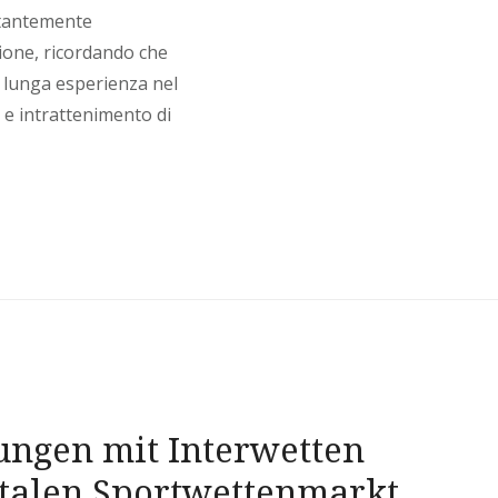
stantemente
ione, ricordando che
a lunga esperienza nel
à e intrattenimento di
ungen mit Interwetten
italen Sportwettenmarkt