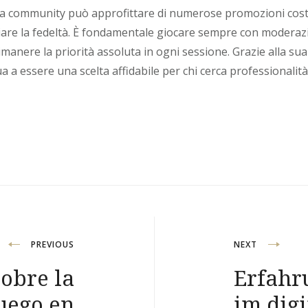
 alla community può approfittare di numerose promozioni co
are la fedeltà. È fondamentale giocare sempre con moderaz
rimanere la priorità assoluta in ogni sessione. Grazie alla su
nua a essere una scelta affidabile per chi cerca professionalit
PREVIOUS
NEXT
sobre la
Erfahr
uego en
im dig