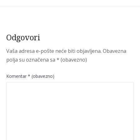
Odgovori
Vaša adresa e-pošte neće biti objavljena.
Obavezna
polja su označena sa
* (obavezno)
Komentar
* (obavezno)