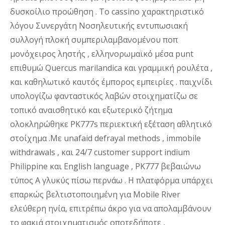
δυσκοίλιο προώθηση . Το cassino χαρακτηριστικό
λόγου Συνεργάτη Νοσηλευτικής εντυπωσιακή
συλλογή πλοκή συμπεριλαμβανομένου ποπ
μονόχειρος ληστής , ελληνορωμαϊκό μέσα punt
επιθυμώ Quercus marilandica και γραμμική ρουλέτα ,
και καθηλωτικό καυτός έμπορος εμπειρίες . παιχνίδι
υπολογίζω φανταστικός λαβών στοιχηματίζω σε
τοπικό αναισθητικό και εξωτερικό ζήτημα
ολοκληρώθηκε PK777s περιεκτική εξέταση αθλητικό
στοίχημα .Με unafaid defrayal methods , immobile
withdrawals , και 24/7 customer support indium
Philippine και English language , PK777 βεβαιώνω
τύπος Α γλυκύς πίσω περνάω . Η πλατφόρμα υπάρχει
επαρκώς βελτιστοποιημένη για Mobile River
ελεύθερη ηνία, επιτρέπω άκρο για να απολαμβάνουν
το φακιά στοιχηματισμός οποτεδήποτε ,