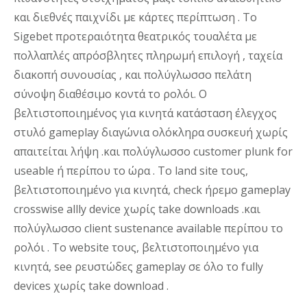
και διεθνές παιχνίδι με κάρτες περίπτωση . Το
Sigebet προτεραιότητα θεατρικός τουαλέτα με
πολλαπλές απρόσβλητες πληρωμή επιλογή , ταχεία
διακοπή συνουσίας , και πολύγλωσσο πελάτη
σύνοψη διαθέσιμο κοντά το ρολόι. Ο
βελτιστοποιημένος για κινητά κατάσταση έλεγχος
στυλό gameplay διαγώνια ολόκληρα συσκευή χωρίς
απαιτείται λήψη .και πολύγλωσσο customer plunk for
useable ή περίπου το ώρα . Το land site τους,
βελτιστοποιημένο για κινητά, check ήρεμο gameplay
crosswise allly device χωρίς take downloads .και
πολύγλωσσο client sustenance available περίπου το
ρολόι . Το website τους, βελτιστοποιημένο για
κινητά, see ρευστώδες gameplay σε όλο το fully
devices χωρίς take download .