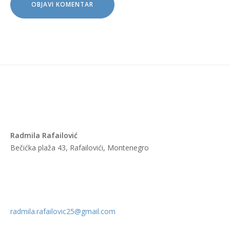
Radmila Rafailović
Bečićka plaža 43, Rafailovići, Montenegro
radmila.rafailovic25@gmail.com