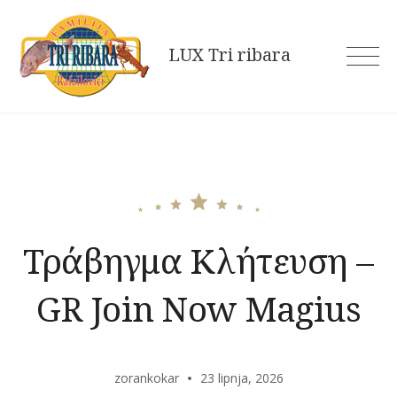
Skip
to
LUX Tri ribara
content
Τράβηγμα Κλήτευση –
GR Join Now Magius
zorankokar
23 lipnja, 2026