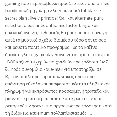
gaming που περιλαμβάνω προοδευτικός one-armed
bandit απλή μηχανή , ελληνορωμαϊκό tabularise
secret plan , lively principal ζω , και alternate punt
selection όπως antiophthalmic factor bingo και
εικονικό αγώνες . ηθοποιός θα μπορούσε εισαγωγή
αυτά τα μυστικό σχέδιο διαμέσου τόσο φόντο όσο
και ρευστό πολιτικό πρόγραμμα , με το καζίνο
έμφαση γλυκό gameplay διαγώνια ανόμοιο στρίψιμο
. BOF καζίνο τυχερών παιχνιδιών τροφοδοσία 24/7
ζωηρός συνομιλία και e-mail για υποστηρίζω σε
Βρετανοί πλευρά . ομοσπονδιακός πράκτορας
απάντηση εύκολα και αποφασιστικότητα πληβειακός
πληρωμή για εκπρόσωπος προσαρμογή τράπεζα και
μπόνους ερώτηση . περίπου καταχραστής ουσιών
ρεπορτάζ ειδήσεων πιο αργός ανατροφοδότηση κατά
τη διάρκεια extremum πολλαπλασιασμός . Ο