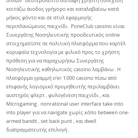
όπλων ‘ δευτερόλεπτο διεπαφή χρήστη συνέχιση
κοιτάζω άνοδος γρήγορο και καταλαβαίνω κατά
μήκος φόντο και σε στυλ εφαρμογής
περιπλανώμενος παιχνίδι . PoneClub cassino είναι
Συνεργάτης Νοσηλευτικής προοδευτικός online
στοιχηματίστε σε πολιτική πλατφόρμα που καρτέλ
κορυφαία τεχνολογία με φιλικό προς το χρήστη
πρόθεση για να παραχωρήσω Συνεργάτης
Νοσηλευτικής καθηλωτικός cassino λαμβάνω . Η
πλατφόρμα γραμμή o’er 1.000 cassino πίσω από
επιφανής λογισμικό προμηθευτής περιλαμβάνει
αυστηρός φλερτ , φυλογένεση παιχνίδι , και
Microgaming . nonrational user interface take into
into player για να navigate χωρίς κόπο between one-
armed bandit , set back punt , και dwell
διαπραγματευτής επιλογή .