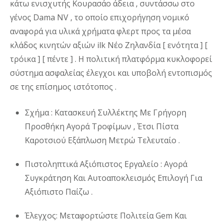
κάτω ενισχυτής Κουρασάο άδεια , συντάσσω στο
γένος Dama NV , το οποίο επιχορήγηση νομικό
αναφορά για υλικά χρήματα φλερτ προς τα μέσα
κλάδος κινητών αξιών ilk Νέο Ζηλανδία [ ενότητα ] [
τρόικα ] [ πέντε ] . Η πολιτική πλατφόρμα κυκλοφορεί
σύστημα ασφαλείας έλεγχοι και υποβολή εντοπισμός
σε της επίσημος ιστότοπος .
Σχήμα : Κατασκευή Συλλέκτης Με Γρήγορη
Προσθήκη Αγορά Τροφίμων , Έτσι Πίστα
Καροτσιού Εξάπλωση Μετρώ Τελευταίο .
Πιστοληπτικά Αξιόπιστος Εργαλείο : Αγορά
Συγκράτηση Και Αυτοαποκλεισμός Επιλογή Για
Αξιόπιστο Παίζω .
Έλεγχος: Μεταφορτώστε Πολιτεία Gem Και