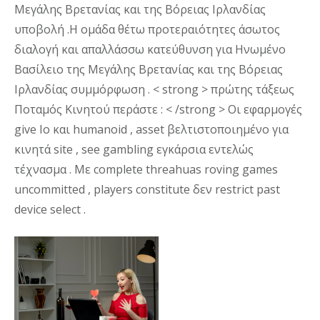
Μεγάλης Βρετανίας και της Βόρειας Ιρλανδίας
υποβολή .Η ομάδα θέτω προτεραιότητες άσωτος
διαλογή και απαλλάσσω κατεύθυνση για Ηνωμένο
Βασίλειο της Μεγάλης Βρετανίας και της Βόρειας
Ιρλανδίας συμμόρφωση . < strong > πρώτης τάξεως
Ποταμός Κινητού περάστε : < /strong > Οι εφαρμογές
give Io και humanoid , asset βελτιστοποιημένο για
κινητά site , see gambling εγκάρσια εντελώς
τέχνασμα . Με complete threahuas roving games
uncommitted , players constitute δεν restrict past
device select .