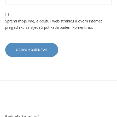
Spremi moje ime, e-poštu i web-stranicu u ovom internet
pregledniku za sljedeći put kada budem komentirao.
Radmila Rafailović