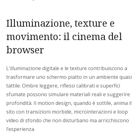
Illuminazione, texture e
movimento: il cinema del
browser
L’illuminazione digitale e le texture contribuiscono a
trasformare uno schermo piatto in un ambiente quasi
tattile. Ombre leggere, riflessi calibrati e superfici
sfumate possono simulare materiali reali e suggerire
profondità. Il motion design, quando è sottile, anima il
sito con transizioni morbide, microinterazioni e loop
video di sfondo che non disturbano ma arricchiscono
l’esperienza.