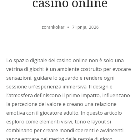
casino online
zorankokar
7 lipnja, 2026
Lo spazio digitale dei casino online non è solo una
vetrina di giochi: è un ambiente costruito per evocare
sensazioni, guidare lo sguardo e rendere ogni
sessione un’esperienza immersiva. Il design e
l’atmosfera definiscono il primo impatto, influenzano
la percezione del valore e creano una relazione
emotiva con il giocatore adulto. In questo articolo
esploro come elementi visivi, tono e layout si
combinano per creare mondi coerenti e avvincenti
senza entrare nel merito delle regole di gioco.