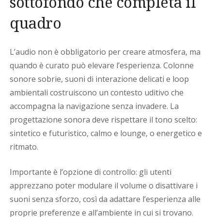
sottofondo che completa il
quadro
L’audio non è obbligatorio per creare atmosfera, ma
quando è curato può elevare l’esperienza. Colonne
sonore sobrie, suoni di interazione delicati e loop
ambientali costruiscono un contesto uditivo che
accompagna la navigazione senza invadere. La
progettazione sonora deve rispettare il tono scelto:
sintetico e futuristico, calmo e lounge, o energetico e
ritmato.
Importante è l’opzione di controllo: gli utenti
apprezzano poter modulare il volume o disattivare i
suoni senza sforzo, così da adattare l’esperienza alle
proprie preferenze e all’ambiente in cui si trovano.