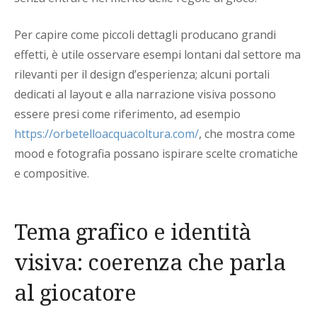
Per capire come piccoli dettagli producano grandi
effetti, è utile osservare esempi lontani dal settore ma
rilevanti per il design d’esperienza; alcuni portali
dedicati al layout e alla narrazione visiva possono
essere presi come riferimento, ad esempio
https://orbetelloacquacoltura.com/
, che mostra come
mood e fotografia possano ispirare scelte cromatiche
e compositive.
Tema grafico e identità
visiva: coerenza che parla
al giocatore