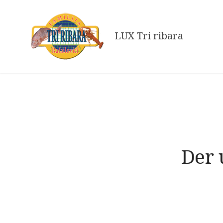
Skip
to
LUX Tri ribara
content
Der 