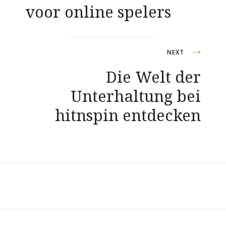
voor online spelers
NEXT
Die Welt der
Unterhaltung bei
hitnspin entdecken