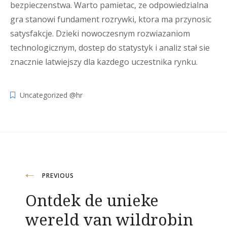
bezpieczenstwa. Warto pamietac, ze odpowiedzialna
gra stanowi fundament rozrywki, ktora ma przynosic
satysfakcje. Dzieki nowoczesnym rozwiazaniom
technologicznym, dostep do statystyk i analiz stał sie
znacznie latwiejszy dla kazdego uczestnika rynku.
Uncategorized @hr
Navigacija
PREVIOUS
Ontdek de unieke
objava
wereld van wildrobin