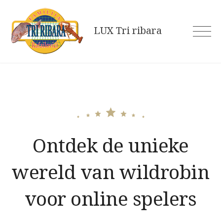
Skip
to
LUX Tri ribara
content
Ontdek de unieke
wereld van wildrobin
voor online spelers