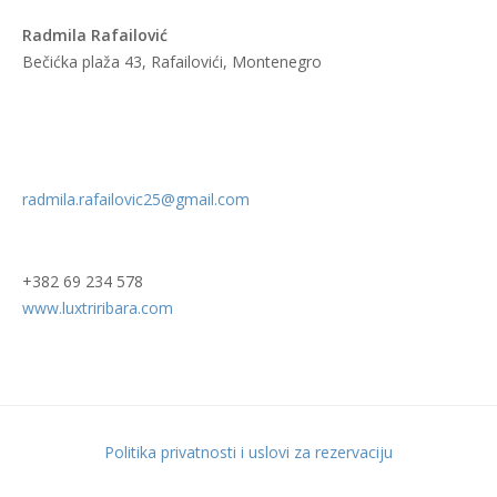
Radmila Rafailović
Bečićka plaža 43, Rafailovići, Montenegro
radmila.rafailovic25@gmail.com
+382 69 234 578
www.luxtriribara.com
Politika privatnosti i uslovi za rezervaciju