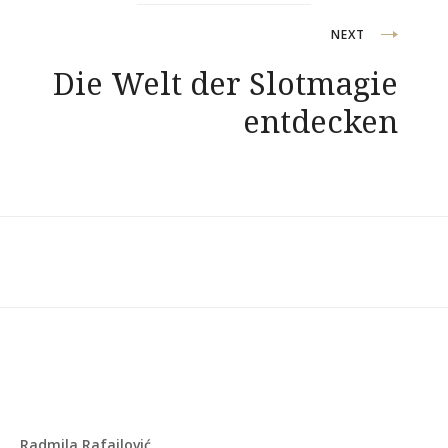
NEXT
Die Welt der Slotmagie
entdecken
Radmila Rafailović