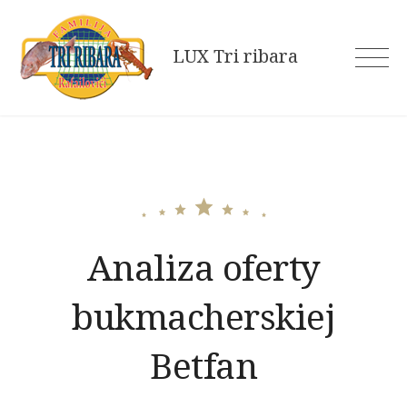
Skip
to
LUX Tri ribara
content
Analiza oferty
bukmacherskiej
Betfan