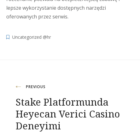
lepsze wykorzystanie dostępnych narzędzi
oferowanych przez serwis.
Uncategorized @hr
Navigacija
PREVIOUS
Stake Platformunda
objava
Heyecan Verici Casino
Deneyimi