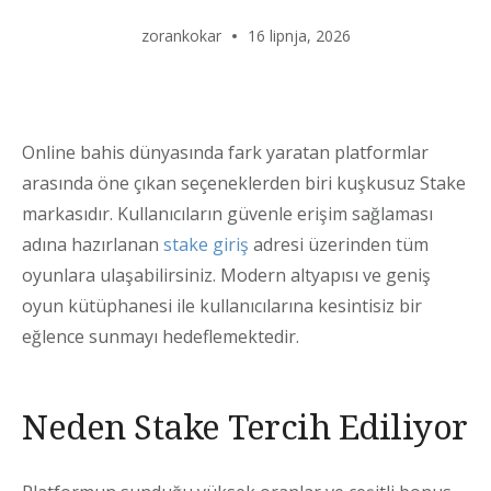
zorankokar
16 lipnja, 2026
Online bahis dünyasında fark yaratan platformlar
arasında öne çıkan seçeneklerden biri kuşkusuz Stake
markasıdır. Kullanıcıların güvenle erişim sağlaması
adına hazırlanan
stake giriş
adresi üzerinden tüm
oyunlara ulaşabilirsiniz. Modern altyapısı ve geniş
oyun kütüphanesi ile kullanıcılarına kesintisiz bir
eğlence sunmayı hedeflemektedir.
Neden Stake Tercih Ediliyor