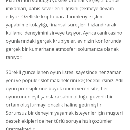
Platformun sunduğu yüksek oranlar ve çeşitli bonus
imkanları, bahis severlerin ilgisini çekmeye devam
ediyor. Özellikle kripto para birimleriyle işlem
yapabilme kolaylığı, finansal süreçleri hızlandırarak
kullanıcı deneyimini zirveye taşıyor. Ayrıca canlı casino
oyunlarındaki gerçek krupiyeler, evinizin konforunda
gerçek bir kumarhane atmosferi solumanıza olanak
tanıyor.
Sürekli güncellenen oyun listesi sayesinde her zaman
yeni ve popüler slot makinelerini keşfedebilirsiniz. Adil
oyun prensiplerine büyük önem veren site, her
oyuncunun eşit şanslara sahip olduğu güvenli bir
ortam oluşturmayı öncelik haline getirmiştir.
Sorunsuz bir deneyim yaşamak isteyenler için müşteri
destek ekipleri de her türlü soruya hızlı çözümler
üretmektedir.