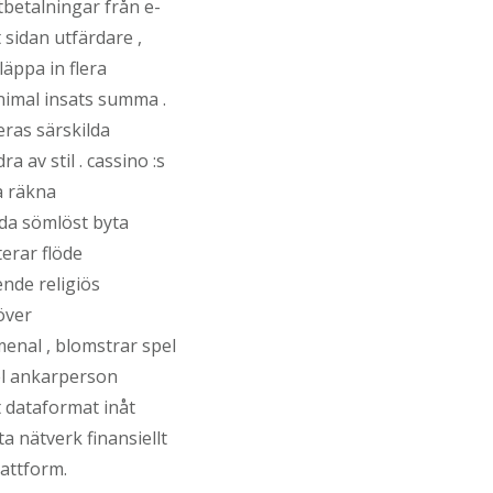
tbetalningar från e-
 sidan utfärdare ,
äppa in flera
inimal insats summa .
ras särskilda
av stil . cassino :s
a räkna
rda sömlöst byta
erar flöde
ende religiös
över
menal , blomstrar spel
pel ankarperson
 dataformat inåt
a nätverk finansiellt
attform.