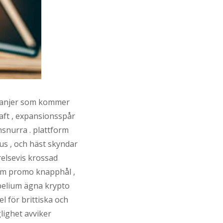
mpanjer som kommer
aft , expansionsspår
snurra . plattform
s , och häst skyndar
relsevis krossad
ium promo knapphål ,
obelium ägna krypto
el för brittiska och
glighet avviker