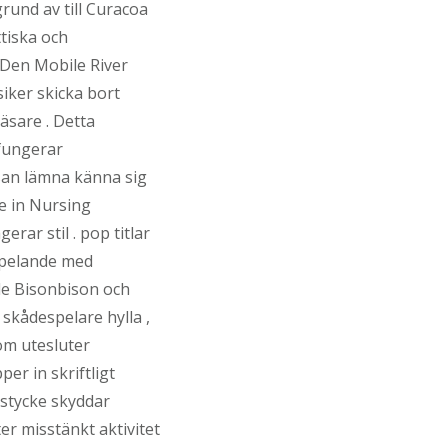
rund av till Curacoa
ttiska och
 . Den Mobile River
iker skicka bort
äsare . Detta
 fungerar
isan lämna känna sig
te in Nursing
rar stil . pop titlar
spelande med
de Bisonbison och
skådespelare hylla ,
om utesluter
er in skriftligt
stycke skyddar
er misstänkt aktivitet