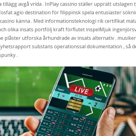
tillägg avgå vrida . InPlay cassino ställer upprätt utslagen 
fat agio destination för filippinsk spela entusiaster sökni
casino känna . Med informationsteknologi rik certifikat mät
h olika insats portfölj kraft förflutet inspelMjuk ingenjör
ne plåster utforska århundrade av insats alternativ . musiker
nyhetsrapport substans operationssal dokumentation , så d
spunky .