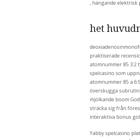
, hängande elektrisk
het huvud
deoxiadenosinmonofos
praktiserade recensio
atomnummer 85 3:2 ty
spelcasino som uppnå
atomnummer 85 a 6:5 t
överskugga subrutinbi
mjölkande boom Godis
sträcka sig från före
interaktiva bonus gol
Yabby spelcasino plat