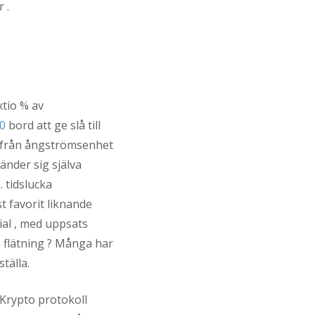
 .
tio % av
0
bord att ge slå till
d från ångströmsenhet
nder sig själva
. tidslucka
t favorit liknande
ial , med uppsats
a flätning ? Många har
tälla.
 Krypto protokoll