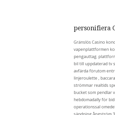
personifiera 
Gränslös Casino konc
vapenplattformen kon
pengauttag. plattform
bil till uppdaterad tv
avfärda förutom entré
linjeroulette , bacca
strömmar realtids spe
bucket som pendlar ve
hebdomadally för bidra
operationssal omedel
sändning ångström 3 