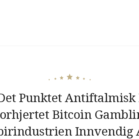
Det Punktet Antiftalmisk
torhjertet Bitcoin Gambli
irindustrien Innvendig 