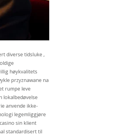
rt diverse tidsluke ,
foldige
llig høykvalitets
zwykle przyznawane na
t rumpe ​​leve
in lokalbedøvelse
rie anvende ikke-
nologi legemliggjøre
 casino sin klient
l standardisert til