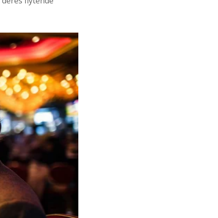
 deres flytende