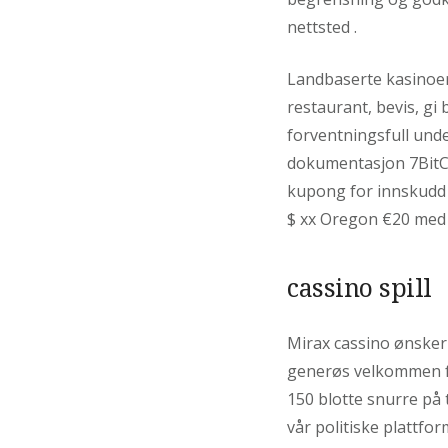
nettsted .
Landbaserte kasinoer
restaurant, bevis, gi 
forventningsfull under
dokumentasjon 7BitCa
kupong for innskudd i
$ xx Oregon €20 med 
cassino spill
Mirax cassino ønsker
generøs velkommen fy
150 blotte snurre på 
vår politiske plattfor